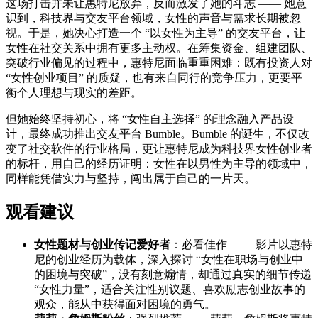
这场打击并未让惠特尼放弃，反而激发了她的斗志 —— 她意
识到，科技界与交友平台领域，女性的声音与需求长期被忽
视。于是，她决心打造一个 “以女性为主导” 的交友平台，让
女性在社交关系中拥有更多主动权。在筹集资金、组建团队、
突破行业偏见的过程中，惠特尼面临重重困难：既有投资人对
“女性创业项目” 的质疑，也有来自同行的竞争压力，更要平
衡个人理想与现实的差距。
但她始终坚持初心，将 “女性自主选择” 的理念融入产品设
计，最终成功推出交友平台 Bumble。Bumble 的诞生，不仅改
变了社交软件的行业格局，更让惠特尼成为科技界女性创业者
的标杆，用自己的经历证明：女性在以男性为主导的领域中，
同样能凭借实力与坚持，闯出属于自己的一片天。
观看建议
女性题材与创业传记爱好者
：必看佳作 —— 影片以惠特
尼的创业经历为载体，深入探讨 “女性在职场与创业中
的困境与突破”，没有刻意煽情，却通过真实的细节传递
“女性力量”，适合关注性别议题、喜欢励志创业故事的
观众，能从中获得面对困境的勇气。