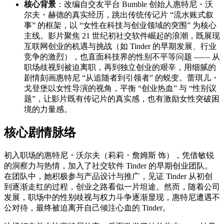
核心背景
：改编自交友平台 Bumble 创始人惠特尼・沃
尔夫・赫德的真实经历，跳出传统传记片 “流水账式叙
事” 的框架，以 “女性在科技与创业领域的突围” 为核心
主线。影片聚焦 21 世纪初社交软件崛起的浪潮，既展现
互联网创业的机遇与挑战（如 Tinder 的早期发展、行业
竞争的激烈），也直面科技界的性别不平等问题 —— 从
职场歧视到被迫离职，再到独立创业的艰辛，用细腻的
剧情刻画惠特尼 “从追随者到引领者” 的蜕变。蕾琪儿・
戈登堡以女性导演的视角，平衡 “创业热血” 与 “性别议
题”，让影片既有传记片的真实感，也有激励女性突破困
境的力量感。
核心剧情脉络
初入职场的惠特尼・沃尔夫（莉莉・詹姆斯 饰），凭借敏锐
的洞察力与热情，加入了社交软件 Tinder 的早期创业团队。
在团队中，她积极参与产品设计与推广，见证 Tinder 从初创
到逐渐走红的过程，创业之路看似一片坦途。然而，随着公司
发展，职场中的性别歧视与权力斗争逐渐显现，惠特尼遭遇不
公对待，最终被迫离开自己倾注心血的 Tinder。