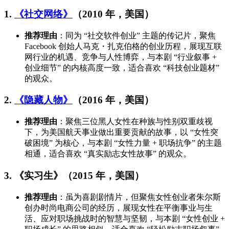
1.
《社交网络》
（2010 年，美国）
推荐理由
：同为 “社交软件创业” 主题的传记片，聚焦
Facebook 创始人马克・扎克伯格的创业历程，展现互联
网行业的机遇、竞争与人性博弈，与本剧 “行业叙事 +
创业细节” 的内核高度一致，适合喜欢 “科技创业题材”
的观众。
2.
《隐藏人物》
（2016 年，美国）
推荐理由
：聚焦三位黑人女性在种族与性别双重歧视
下，为美国航天事业做出重要贡献的故事，以 “女性突
破困境” 为核心，与本剧 “女性力量 + 职场抗争” 的主题
相通，适合喜欢 “真实励志女性故事” 的观众。
3. 《实习生》（2015 年，美国）
推荐理由
：虽为喜剧剧情片，但聚焦女性创业者朱尔斯
创办时尚电商公司的经历，展现女性在平衡事业与生
活、应对职场挑战时的智慧与坚韧，与本剧 “女性创业 +