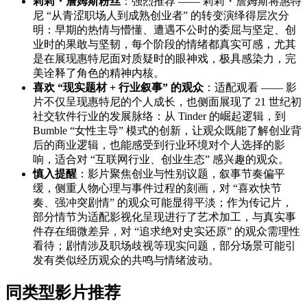
莉莉・詹姆斯粉丝
：强烈推荐 —— 莉莉・詹姆斯将惠特
尼 “从青涩职场人到成熟创业者” 的转变演绎得层次分
明：早期的热情与懵懂、遭遇不公时的委屈与坚定、创
业时的果敢与坚韧，每个阶段的情绪都真实可感，尤其
是在展现惠特尼面对质疑时的眼神戏，极具感染力，完
美诠释了角色的精神内核。
喜欢 “现实题材 + 行业叙事” 的观众
：适配观看 —— 影
片不仅呈现惠特尼的个人成长，也侧面展现了 21 世纪初
社交软件行业的发展脉络：从 Tinder 的崛起逻辑，到
Bumble “女性主导” 模式的创新，让观众既能了解创业背
后的商业逻辑，也能感受到行业环境对个人选择的影
响，适合对 “互联网行业、创业生态” 感兴趣的观众。
慎入提醒
：影片聚焦创业与性别议题，叙事节奏偏平
缓，侧重人物心理与事件过程的刻画，对 “喜欢快节
奏、强冲突剧情” 的观众可能显得平淡；作为传记片，
部分情节为适配影视化呈现进行了艺术加工，与真实事
件存在细微差异，对 “追求绝对史实还原” 的观众需理性
看待；剧情涉及职场歧视等现实问题，部分场景可能引
发有类似经历观众的共鸣与情绪波动。
同类型影片推荐