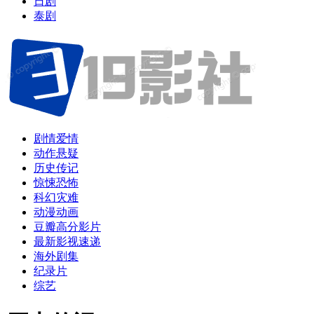
日剧
泰剧
剧情爱情
动作悬疑
历史传记
惊悚恐怖
科幻灾难
动漫动画
豆瓣高分影片
最新影视速递
海外剧集
纪录片
综艺