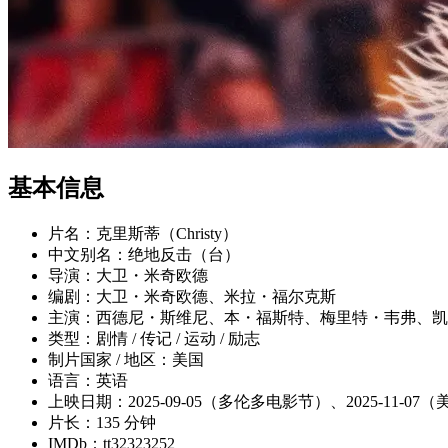
基本信息
片名：克里斯蒂（Christy）
中文别名：绝地反击（台）
导演：大卫・米奇欧德
编剧：大卫・米奇欧德、米拉・福尔克斯
主演：西德尼・斯维尼、本・福斯特、梅里特・韦弗、凯
类型：剧情 / 传记 / 运动 / 励志
制片国家 / 地区：美国
语言：英语
上映日期：2025-09-05（多伦多电影节）、2025-11-07
片长：135 分钟
IMDb：tt32323252