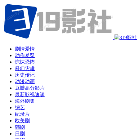
剧情爱情
动作悬疑
惊悚恐怖
科幻灾难
历史传记
动漫动画
豆瓣高分影片
最新影视速递
海外剧集
综艺
纪录片
欧美剧
韩剧
日剧