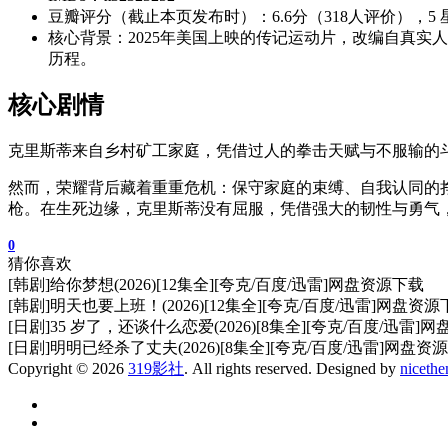
豆瓣评分（截止本页发布时）：6.6分（318人评价），5 星 10.7
核心背景：2025年美国上映的传记运动片，改编自真
历程。
核心剧情
克里斯蒂来自乡村矿工家庭，凭借过人的拳击天赋与不服输的
然而，荣耀背后藏着重重危机：保守家庭的束缚、自我认同的挣
枪。在生死边缘，克里斯蒂没有屈服，凭借强大的韧性与勇气
0
猜你喜欢
[韩剧]给你梦想(2026)[12集全][夸克/百度/迅雷]网盘资源下载
[韩剧]明天也要上班！(2026)[12集全][夸克/百度/迅雷]网盘资
[日剧]35 岁了，还谈什么恋爱(2026)[8集全][夸克/百度/迅雷]
[日剧]明明已经杀了丈夫(2026)[8集全][夸克/百度/迅雷]网盘资
Copyright © 2026
319影社
. All rights reserved. Designed by
niceth