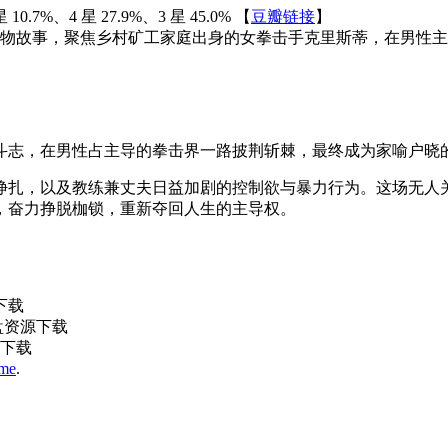
%、4 星 27.9%、3 星 45.0% 【
豆瓣链接
】
实人物故事，聚焦乡村矿工家庭出身的女拳击手克里斯蒂，在男性
斗志，在男性占主导的拳击界一路披荆斩棘，最终成为家喻户晓
扎，以及教练兼丈夫日益加剧的控制欲与暴力行为。这场无人关
，奋力挣脱枷锁，重新夺回人生的主导权。
源下载
网盘资源下载
源下载
eme
.