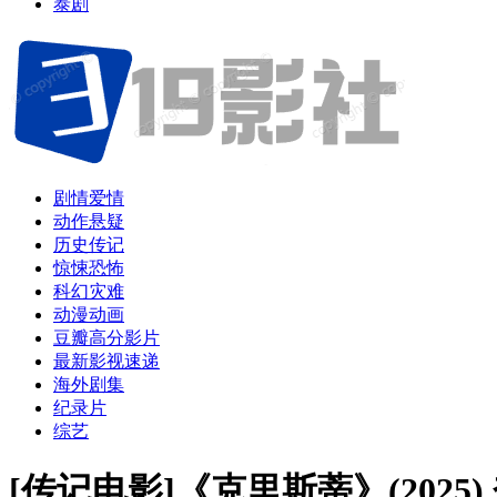
泰剧
剧情爱情
动作悬疑
历史传记
惊悚恐怖
科幻灾难
动漫动画
豆瓣高分影片
最新影视速递
海外剧集
纪录片
综艺
[传记电影]《克里斯蒂》(2025