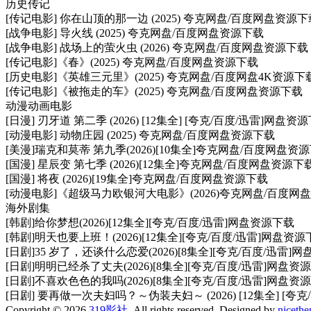
历史传记
[传记电影] 你在山顶的那一边 (2025) 夸克网盘/百度网盘资源下
[战争电影] 导火线 (2025) 夸克网盘/百度网盘资源下载
[战争电影] 战场上的萤火虫 (2026) 夸克网盘/百度网盘资源下载
[传记电影]《春》(2025) 夸克网盘/百度网盘资源下载
[历史电影]《英雄三元里》(2025) 夸克网盘/百度网盘4K资源下
[传记电影]《被拖走的车》(2025) 夸克网盘/百度网盘资源下载
动漫动画电影
[日漫] 刃牙道 第二季 (2026) [12集全] [夸克/百度/迅雷]网盘资
[动漫电影] 动物庄园 (2025) 夸克网盘/百度网盘资源下载
[美漫]瑞克和莫蒂 第九季(2026)[10集全]夸克网盘/百度网盘资
[国漫] 星辰变 第七季 (2026)[12集全]夸克网盘/百度网盘资源下
[国漫] 将夜 (2026)[19集全]夸克网盘/百度网盘资源下载
[动漫电影]《超级马力欧银河大电影》(2026)夸克网盘/百度网
海外剧集
[韩剧]给你梦想(2026)[12集全][夸克/百度/迅雷]网盘资源下载
[韩剧]明天也要上班！(2026)[12集全][夸克/百度/迅雷]网盘资
[日剧]35 岁了，还谈什么恋爱(2026)[8集全][夸克/百度/迅雷]
[日剧]明明已经杀了丈夫(2026)[8集全][夸克/百度/迅雷]网盘资
[日剧]不喜欢色色的我吗(2026)[8集全][夸克/百度/迅雷]网盘资
[日剧] 要再做一次夫妇吗？～伪装夫妇～ (2026) [12集全] [
Copyright © 2026
319影社
. All rights reserved. Designed by
niceth