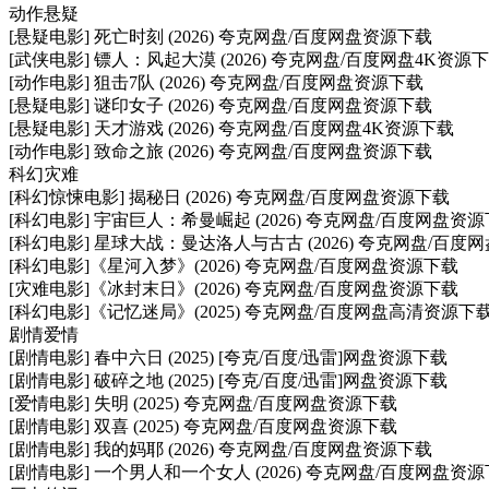
动作悬疑
[悬疑电影] 死亡时刻 (2026) 夸克网盘/百度网盘资源下载
[武侠电影] 镖人：风起大漠 (2026) 夸克网盘/百度网盘4K资源
[动作电影] 狙击7队 (2026) 夸克网盘/百度网盘资源下载
[悬疑电影] 谜印女子 (2026) 夸克网盘/百度网盘资源下载
[悬疑电影] 天才游戏 (2026) 夸克网盘/百度网盘4K资源下载
[动作电影] 致命之旅 (2026) 夸克网盘/百度网盘资源下载
科幻灾难
[科幻惊悚电影] 揭秘日 (2026) 夸克网盘/百度网盘资源下载
[科幻电影] 宇宙巨人：希曼崛起 (2026) 夸克网盘/百度网盘资
[科幻电影] 星球大战：曼达洛人与古古 (2026) 夸克网盘/百度
[科幻电影]《星河入梦》(2026) 夸克网盘/百度网盘资源下载
[灾难电影]《冰封末日》(2026) 夸克网盘/百度网盘资源下载
[科幻电影]《记忆迷局》(2025) 夸克网盘/百度网盘高清资源下
剧情爱情
[剧情电影] 春中六日 (2025) [夸克/百度/迅雷]网盘资源下载
[剧情电影] 破碎之地 (2025) [夸克/百度/迅雷]网盘资源下载
[爱情电影] 失明 (2025) 夸克网盘/百度网盘资源下载
[剧情电影] 双喜 (2025) 夸克网盘/百度网盘资源下载
[剧情电影] 我的妈耶 (2026) 夸克网盘/百度网盘资源下载
[剧情电影] 一个男人和一个女人 (2026) 夸克网盘/百度网盘资