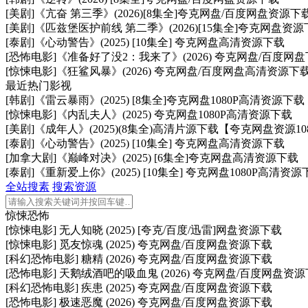
[美剧]《亢奋 第三季》(2026)[8集全]夸克网盘/百度网盘资源下
[美剧]《匹兹堡医护前线 第二季》(2026)[15集全]夸克网盘资
[泰剧]《心动警告》(2025) [10集全] 夸克网盘高清资源下载
[恐怖电影]《准备好了没2：我来了》(2026) 夸克网盘/百度网
[惊悚电影]《狂鲨风暴》(2026) 夸克网盘/百度网盘高清资源下
最近热门影视
[韩剧]《雷云暴雨》(2025) [8集全]夸克网盘1080P高清资源下载
[惊悚电影]《内乱夫人》(2025) 夸克网盘1080P高清资源下载
[美剧]《成年人》(2025)(8集全)高清片源下载【夸克网盘资源10
[泰剧]《心动警告》(2025) [10集全] 夸克网盘高清资源下载
[加拿大剧]《巅峰对决》(2025) [6集全]夸克网盘高清资源下载
[泰剧]《重新爱上你》(2025) [10集全] 夸克网盘1080P高清资源
全站搜素
搜索资源
惊悚恐怖
[惊悚电影] 无人知晓 (2025) [夸克/百度/迅雷]网盘资源下载
[惊悚电影] 觅友惊魂 (2025) 夸克网盘/百度网盘资源下载
[科幻恐怖电影] 糖精 (2026) 夸克网盘/百度网盘资源下载
[恐怖电影] 天鹅绒酒吧的吸血鬼 (2026) 夸克网盘/百度网盘资
[科幻恐怖电影] 疾患 (2025) 夸克网盘/百度网盘资源下载
[恐怖电影] 极速恶魔 (2026) 夸克网盘/百度网盘资源下载