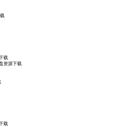
下载
源下载
网盘资源下载
载
源下载