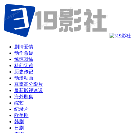
剧情爱情
动作悬疑
惊悚恐怖
科幻灾难
历史传记
动漫动画
豆瓣高分影片
最新影视速递
海外剧集
综艺
纪录片
欧美剧
韩剧
日剧