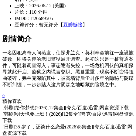
上映：2026-06-12 (美国)
片长：110 分钟
IMDb：tt26689505
豆瓣评分：暂无评分【
豆瓣链接
】
剧情简介
一名囚犯离奇人间蒸发，侦探弗兰克・莫利奉命前往一座设施
破败、即将关停的老旧监狱展开调查。起初这只是一桩普通案
件，可随着调查深入，事态逐渐失控，一场危机四伏的真相探
寻就此开启。监狱之内谎言交织、黑幕重重，现实不断变得扭
曲破碎，弗兰克深陷其中，被高墙背后尘封多年的隐秘与阴谋
不断纠缠，一步步踏入这片阴森之地暗藏的险境之中。
0
猜你喜欢
[韩剧]给你梦想(2026)[12集全][夸克/百度/迅雷]网盘资源下载
[韩剧]明天也要上班！(2026)[12集全][夸克/百度/迅雷]网盘资源
下载
[日剧]35 岁了，还谈什么恋爱(2026)[8集全][夸克/百度/迅雷]网
盘资源下载