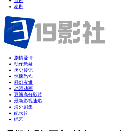
日剧
泰剧
剧情爱情
动作悬疑
历史传记
惊悚恐怖
科幻灾难
动漫动画
豆瓣高分影片
最新影视速递
海外剧集
纪录片
综艺