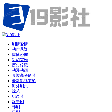
剧情爱情
动作悬疑
惊悚恐怖
科幻灾难
历史传记
动漫动画
豆瓣高分影片
最新影视速递
海外剧集
综艺
纪录片
欧美剧
韩剧