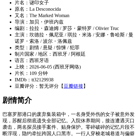
片名：谜印女子
原名：La Desconocida
又名：The Marked Woman
导演：加贝・伊班内兹
编剧：拉拉・森迪姆 / 罗莎・蒙特罗 / Olivier Truc
主演：坎德拉・佩尼亚 / 琪拉・米洛 / 安娜・鲁哈斯 / 曼
诺罗・索洛 / 波尔・洛佩兹
类型：剧情 / 悬疑 / 惊悚 / 犯罪
制片国家 / 地区：西班牙 / 阿根廷
语言：西班牙语
上映：2026-06-05 (西班牙网络)
片长：109 分钟
IMDb：tt32129938
豆瓣评分：暂无评分【
豆瓣链接
】
剧情简介
巴塞罗那港口的废弃集装箱中，一名身受外伤的女子被意外发
现，苏醒后彻底遗失全部记忆。入院休养期间，接连遭遇灭口
袭击，两名探员接手案件、贴身保护。零碎破碎的记忆片段不
断浮现，隐约牵扯跨国人口黑市。一行人穿梭老城巷道与偏僻