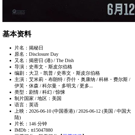
基本资料
片名：揭秘日
原名：Disclosure Day
又名：揭密日 (港) / The Dish
导演：史蒂文・斯皮尔伯格
编剧：大卫・凯普 / 史蒂文・斯皮尔伯格
主演：艾米莉・布朗特 / 乔什・奥康纳 / 科林・费尔斯 /
伊芙・休森 / 科尔曼・多明戈 / 更多...
类型：剧情 / 科幻 / 惊悚
制片国家 / 地区：美国
语言：英语
上映：2026-06-10 (中国香港) / 2026-06-12 (美国 / 中国大
陆)
片长：146 分钟
IMDb：tt15047880