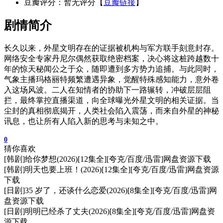
豆瓣评分：暂无评分【
豆瓣链接
】
剧情简介
长久以来，外星文明存在的证据被机构与军方联手刻意封存。
网络安全专家丹尼尔偶然获取绝密档案，决心将这桩跨越数十
年的惊天秘闻公之于众，随即遭到多方势力追捕。与此同时，
气象主播玛格丽特频繁遭遇异象，觉醒特殊感知能力，意外卷
入这场风波。二人在知情者的协助下一路辗转，冲破层层阻
拦，最终掌控直播渠道，向全球曝光外星文明的相关证据。当
尘封的真相彻底揭开，人类社会陷入震荡，而来自外星的神秘
讯息，也让所有人陷入新的思考与未知之中。
0
猜你喜欢
[韩剧]给你梦想(2026)[12集全][夸克/百度/迅雷]网盘资源下载
[韩剧]明天也要上班！(2026)[12集全][夸克/百度/迅雷]网盘资源
下载
[日剧]35 岁了，还谈什么恋爱(2026)[8集全][夸克/百度/迅雷]网
盘资源下载
[日剧]明明已经杀了丈夫(2026)[8集全][夸克/百度/迅雷]网盘资
源下载