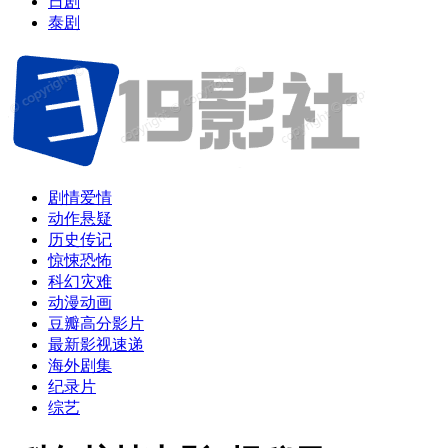
日剧
泰剧
剧情爱情
动作悬疑
历史传记
惊悚恐怖
科幻灾难
动漫动画
豆瓣高分影片
最新影视速递
海外剧集
纪录片
综艺