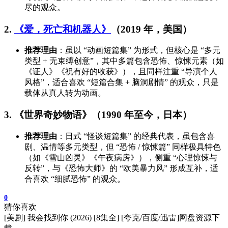
尽的观众。
2.
《爱，死亡和机器人》
（2019 年，美国）
推荐理由
：虽以 “动画短篇集” 为形式，但核心是 “多元
类型 + 无束缚创意”，其中多篇包含恐怖、惊悚元素（如
《证人》《祝有好的收获》），且同样注重 “导演个人
风格”，适合喜欢 “短篇合集 + 脑洞剧情” 的观众，只是
载体从真人转为动画。
3. 《世界奇妙物语》（1990 年至今，日本）
推荐理由
：日式 “怪谈短篇集” 的经典代表，虽包含喜
剧、温情等多元类型，但 “恐怖 / 惊悚篇” 同样极具特色
（如《雪山凶灵》《午夜病房》），侧重 “心理惊悚与
反转”，与《恐怖大师》的 “欧美暴力风” 形成互补，适
合喜欢 “细腻恐怖” 的观众。
0
猜你喜欢
[美剧] 我会找到你 (2026) [8集全] [夸克/百度/迅雷]网盘资源下