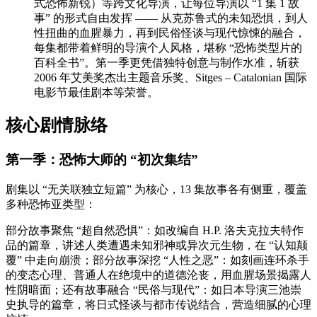
式恐怖新锐）等跨文化导演，让每位导演以 “1 集 1 故
事” 的形式自由发挥 —— 从克苏鲁式的未知恐惧，到人
性扭曲的血腥暴力，再到民俗怪谈与现代惊悚的融合，
每集都带着鲜明的导演个人风格，堪称 “恐怖类型片的
百科全书”。第一季更凭借独特创意与制作水准，斩获
2006 年艾美奖杰出主题音乐奖、Sitges – Catalonian 国际
电影节最佳剧本等荣誉。
核心剧情脉络
第一季：恐怖大师的 “初次集结”
剧集以 “无关联独立短篇” 为核心，13 集故事各有侧重，覆盖
多种恐怖亚类型：
部分故事聚焦 “超自然恐惧”：如改编自 H.P. 洛夫克拉夫特作
品的篇章，讲述人类遭遇未知邪神或异次元生物，在 “认知颠
覆” 中走向崩溃；部分故事深挖 “人性之恶”：如刻画连环杀手
的变态心理、普通人在绝境中的道德沦丧，用血腥场景揭露人
性阴暗面；还有故事融合 “民俗与现代”：如日本导演三池崇
史执导的篇章，将日式怪谈与都市传说结合，营造细腻的心理