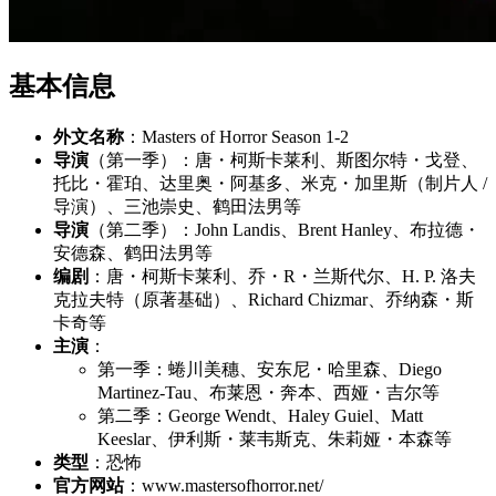
基本信息
外文名称
：Masters of Horror Season 1-2
导演
（第一季）：唐・柯斯卡莱利、斯图尔特・戈登、
托比・霍珀、达里奥・阿基多、米克・加里斯（制片人 /
导演）、三池崇史、鹤田法男等
导演
（第二季）：John Landis、Brent Hanley、布拉德・
安德森、鹤田法男等
编剧
：唐・柯斯卡莱利、乔・R・兰斯代尔、H. P. 洛夫
克拉夫特（原著基础）、Richard Chizmar、乔纳森・斯
卡奇等
主演
：
第一季：蜷川美穗、安东尼・哈里森、Diego
Martinez-Tau、布莱恩・奔本、西娅・吉尔等
第二季：George Wendt、Haley Guiel、Matt
Keeslar、伊利斯・莱韦斯克、朱莉娅・本森等
类型
：恐怖
官方网站
：www.mastersofhorror.net/