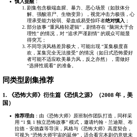
慎入提醒
：
剧集包含极端血腥、暴力、恶心场景（如肢体分
解、强酸溶尸、生物变异），视觉冲击力极强，心
理承受能力较弱、晕血或易受惊吓者
绝对慎入
；
部分故事 “重风格轻逻辑”，剧情存在 “脑洞大于合
理性” 的情况，对 “追求严谨剧情” 的观众可能显
得突兀；
不同导演风格差异极大，可能出现 “某集极度喜
欢，某集完全无法接受” 的情况（如日式恐怖爱好
者可能不适应欧美暴力风，反之亦然），需做好
“选择性观看” 的准备。
同类型剧集推荐
1. 《恐怖大师》衍生篇《恐惧之源》（2008 年，美
国）
推荐理由
：由《恐怖大师》原班制作团队打造，同样采
用 “1 集 1 独立恐怖故事” 模式，邀请约翰・兰迪斯、布
拉德・安德森等导演，风格与《恐怖大师》高度契合，
可视为 “恐怖大师宇宙的延伸”，适合看完本剧仍意犹未