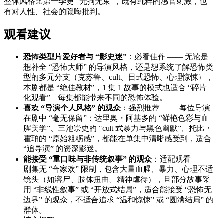
整体风格比第一季更 “无拘无束”，既有纯粹的感官刺激，也
有对人性、社会的隐晦批判。
观看建议
恐怖类型片爱好者与 “影史迷”
：必看佳作 —— 无论是
想补全 “恐怖大师” 的导演风格，还是想系统了解恐怖类
型的多元分支（克苏鲁、cult、日式恐怖、心理惊悚），
本剧都是 “绝佳教材”，1 集 1 故事的模式也适合 “碎片
化观看”，每集都能带来不同的恐怖体验。
喜欢 “导演个人风格” 的观众
：强烈推荐 —— 每位导演
在剧中 “毫无保留”：达里奥・阿基多的 “鲜艳色彩与血
腥美学”、三池崇史的 “cult 式暴力与黑色幽默”、托比・
霍珀的 “原始粗粝感”，都能在单集中清晰感受到，适合
“追导演” 的资深影迷。
能接受 “重口味与非传统叙事” 的观众
：适配观看 ——
剧集无 “合家欢” 限制，包含大量血腥、暴力、心理不适
镜头（如溶尸、肢体扭曲、精神虐待），且部分故事采
用 “非线性叙事” 或 “开放式结局”，适合能接受 “恐怖无
边界” 的观众，不适合追求 “温和惊悚” 或 “圆满结局” 的
群体。