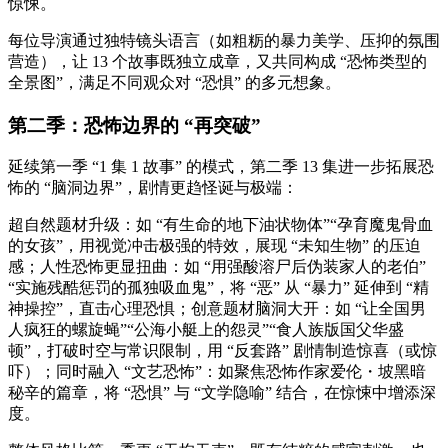
惊悚。
每位导演通过独特镜头语言（如粗粝的暴力美学、压抑的氛围
营造），让 13 个故事既独立成章，又共同构成 “恐怖类型的
全景图”，满足不同观众对 “恐惧” 的多元想象。
第二季：恐怖边界的 “再突破”
延续第一季 “1 集 1 故事” 的模式，第二季 13 集进一步拓展恐
怖的 “脑洞边界”，剧情更趋怪诞与极端：
超自然题材升级：如 “有生命的地下油状物体”“孕育魔鬼骨血
的女孩”，用视觉冲击极强的特效，展现 “未知生物” 的压迫
感；人性恐怖更显扭曲：如 “用强酸溶尸后伪装家人的老伯”
“实施残酷惩罚的孤独吸血鬼”，将 “恶” 从 “暴力” 延伸到 “精
神操控”，直击心理恐惧；创意题材脑洞大开：如 “让全国男
人疯狂的螺旋蝇”“公海小艇上的怨灵”“食人族版国父华盛
顿”，打破时空与常识限制，用 “反套路” 剧情制造惊喜（或惊
吓）；同时融入 “文艺恐怖”：如聚焦恐怖作家爱伦・坡黑暗
秘辛的篇章，将 “恐惧” 与 “文学隐喻” 结合，在惊悚中增添深
度。