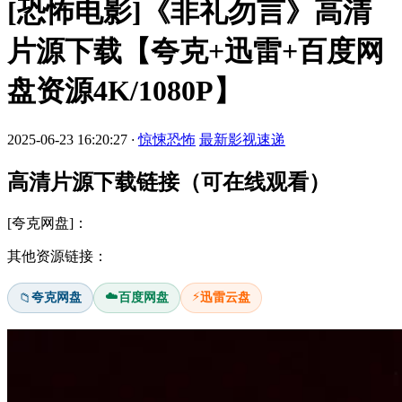
[恐怖电影]《非礼勿言》高清
片源下载【夸克+迅雷+百度网
盘资源4K/1080P】
2025-06-23 16:20:27
·
惊悚恐怖
最新影视速递
高清片源下载链接（可在线观看）
[夸克网盘]：
其他资源链接：
☁️
⚡
夸克网盘
百度网盘
迅雷云盘
📁