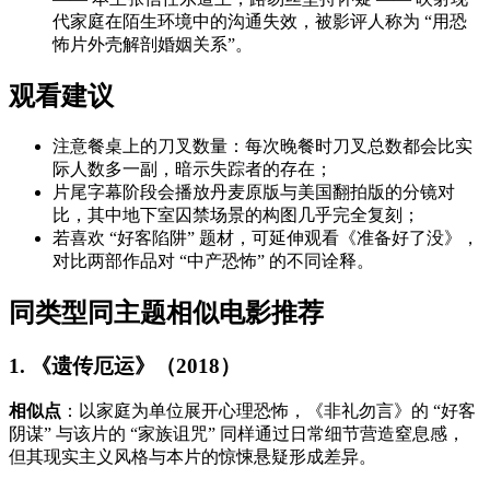
代家庭在陌生环境中的沟通失效，被影评人称为 “用恐
怖片外壳解剖婚姻关系”。
观看建议
注意餐桌上的刀叉数量：每次晚餐时刀叉总数都会比实
际人数多一副，暗示失踪者的存在；
片尾字幕阶段会播放丹麦原版与美国翻拍版的分镜对
比，其中地下室囚禁场景的构图几乎完全复刻；
若喜欢 “好客陷阱” 题材，可延伸观看《准备好了没》，
对比两部作品对 “中产恐怖” 的不同诠释。
同类型同主题相似电影推荐
1. 《遗传厄运》（2018）
相似点
：以家庭为单位展开心理恐怖，《非礼勿言》的 “好客
阴谋” 与该片的 “家族诅咒” 同样通过日常细节营造窒息感，
但其现实主义风格与本片的惊悚悬疑形成差异。