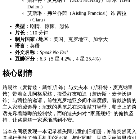
斯科特・麦克纳里（Scott McNairy）饰 本（Ben
Dalton）
艾斯琳・弗兰乔茜（Aisling Franciosi）饰 茜拉
（Ciara）
类型
：剧情、惊悚、恐怖
片长
：110 分钟
制片国家 / 地区
：美国、克罗地亚、加拿大
语言
：英语
外文名称
：
Speak No Evil
豆瓣评分
：6.3（5 星 4.2%，4 星 25.4%）
核心剧情
路易丝（麦肯兹・戴维斯 饰）与丈夫本（斯科特・麦克纳里
饰）带着女儿阿格尼丝，接受好友帕迪（詹姆斯・麦卡沃伊
饰）与茜拉的邀请，前往克罗地亚乡间小屋度假。看似热情的
主人家暗藏诡异：沉默的男孩总在深夜敲打墙壁，餐桌上的谈
话充斥着隐晦的控制欲，而帕迪夫妇对 “家庭规矩” 的偏执坚
持，让路易丝一家逐渐感到不安。
当本在阁楼发现一本记录着失踪儿童的旧相册，帕迪突然闯入
并强行删除了他手机里的证据。与此同时，阿格尼丝被男孩引