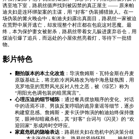
诱至地下室，路易丝循声找到被囚禁的真正屋主 —— 原来帕
迪夫妇是连环绑架案的主谋，用 “好客” 伪装捕猎旅人。在一
场伪装的篝火晚会中，帕迪夫妇露出真面目，路易丝一家被迫
在荒野中展开逃亡，却发现整个村庄都在包庇这对恶魔。最
终，本为保护妻女被射杀，路易丝带着女儿躲进废弃谷仓，用
煤油引爆了追兵，而远处的小屋依然亮着灯，等待下一批猎
物。
影片特色
翻拍版本的本土化改造
：导演詹姆斯・瓦特金斯在丹麦
原版基础上，将北欧冷冽风格改为地中海悬疑氛围，用
克罗地亚的荒野风光反衬人性之恶，被《综艺》称为
“用阳光色调包装的暗黑寓言”。
心理压迫的细节铺陈
：通过餐具摆放顺序的变化、对话
中的语焉不详、男孩反复哼唱的诡异童谣等细节，逐步
构建窒息感。詹姆斯・麦卡沃伊饰演的帕迪始终保持微
笑，眼神却暗藏杀机，其 “好客” 台词与《闪灵》的 “欢
迎回家” 形成跨时空呼应。
家庭危机的隐喻表达
：路易丝夫妇在危机中的决策分歧
—— 本主张信任东道主，路易丝坚持怀疑 —— 映射现