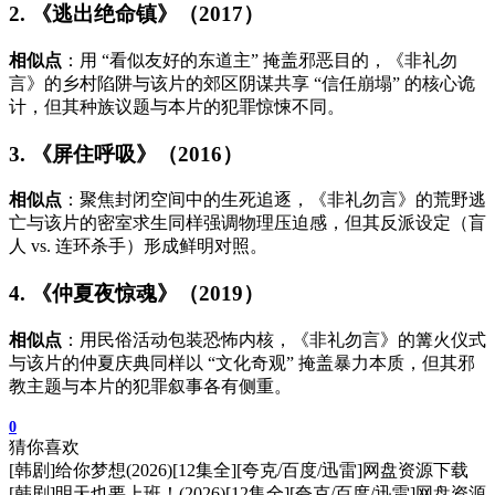
2. 《逃出绝命镇》（2017）
相似点
：用 “看似友好的东道主” 掩盖邪恶目的，《非礼勿
言》的乡村陷阱与该片的郊区阴谋共享 “信任崩塌” 的核心诡
计，但其种族议题与本片的犯罪惊悚不同。
3. 《屏住呼吸》（2016）
相似点
：聚焦封闭空间中的生死追逐，《非礼勿言》的荒野逃
亡与该片的密室求生同样强调物理压迫感，但其反派设定（盲
人 vs. 连环杀手）形成鲜明对照。
4. 《仲夏夜惊魂》（2019）
相似点
：用民俗活动包装恐怖内核，《非礼勿言》的篝火仪式
与该片的仲夏庆典同样以 “文化奇观” 掩盖暴力本质，但其邪
教主题与本片的犯罪叙事各有侧重。
0
猜你喜欢
[韩剧]给你梦想(2026)[12集全][夸克/百度/迅雷]网盘资源下载
[韩剧]明天也要上班！(2026)[12集全][夸克/百度/迅雷]网盘资源