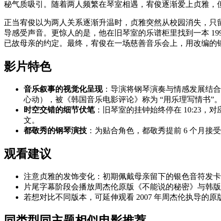
秘气质吸引。随着两人频繁在琴室相遇，宥俊逐渐爱上贞雅，
正当宥俊以为两人关系逐渐升温时，贞雅突然从校园消失，只
导感受声音。更惊人的是，他在旧琴室的乐谱柜里找到一本 19
已故母亲的约定。最终，宥俊在一场慈善音乐会上，用改编的
影片特色
音乐叙事的视觉化呈现
：导演将钢琴演奏与情感发展结合
心动），被《韩国音乐电影评论》称为 “用乐理写情书”
时空交错的细节伏笔
：旧琴室的挂钟始终停在 10:23
文。
都敬秀的钢琴演技
：为贴合角色，都敬秀提前 6 个月
观看建议
注意贞雅的发饰变化：初期佩戴母亲留下的银色音符发卡
片尾字幕阶段会播放周杰伦原版《不能说的秘密》与韩版
若想对比不同版本，可延伸观看 2007 年周杰伦执导的原
同类型同主题相似电影推荐