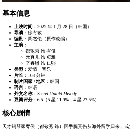
基本信息
上映时间
：2025 年 1 月 28 日（韩国）
导演
：徐宥敏
编剧
：周杰伦（原作改编）
主演
：
都敬秀 饰 宥俊
元真儿 饰 贞雅
辛睿恩 饰 仁熙
类型
：爱情、音乐
片长
：103 分钟
制片国家 / 地区
：韩国
语言
：韩语
外文名称
：
Secret Untold Melody
豆瓣评分
：6.5（5 星 11.9%，4 星 23.5%）
核心剧情
天才钢琴家宥俊（都敬秀 饰）因手腕受伤从海外留学归来，成