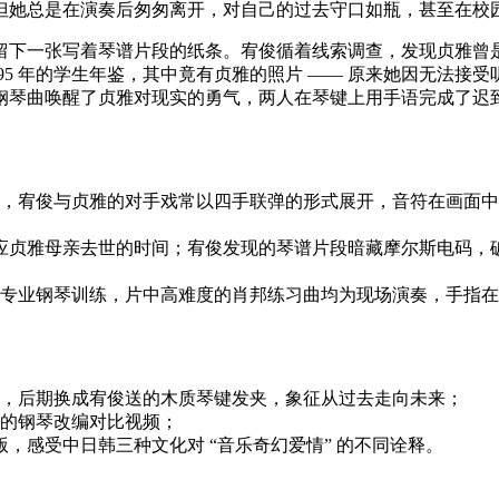
但她总是在演奏后匆匆离开，对自己的过去守口如瓶，甚至在校
留下一张写着琴谱片段的纸条。宥俊循着线索调查，发现贞雅曾
95 年的学生年鉴，其中竟有贞雅的照片 —— 原来她因无法
钢琴曲唤醒了贞雅对现实的勇气，两人在琴键上用手语完成了迟
，宥俊与贞雅的对手戏常以四手联弹的形式展开，音符在画面中
。
，对应贞雅母亲去世的时间；宥俊发现的琴谱片段暗藏摩尔斯电码，
接受专业钢琴训练，片中高难度的肖邦练习曲均为现场演奏，手指
，后期换成宥俊送的木质琴键发夹，象征从过去走向未来；
的钢琴改编对比视频；
版，感受中日韩三种文化对 “音乐奇幻爱情” 的不同诠释。