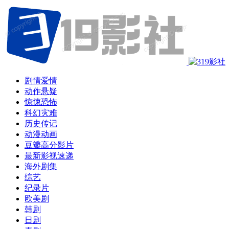
剧情爱情
动作悬疑
惊悚恐怖
科幻灾难
历史传记
动漫动画
豆瓣高分影片
最新影视速递
海外剧集
综艺
纪录片
欧美剧
韩剧
日剧