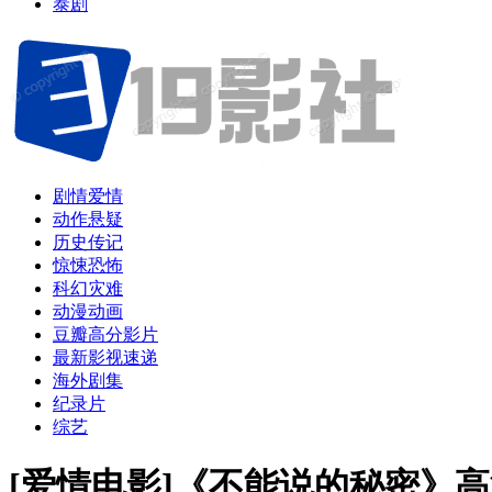
泰剧
剧情爱情
动作悬疑
历史传记
惊悚恐怖
科幻灾难
动漫动画
豆瓣高分影片
最新影视速递
海外剧集
纪录片
综艺
[爱情电影]《不能说的秘密》高