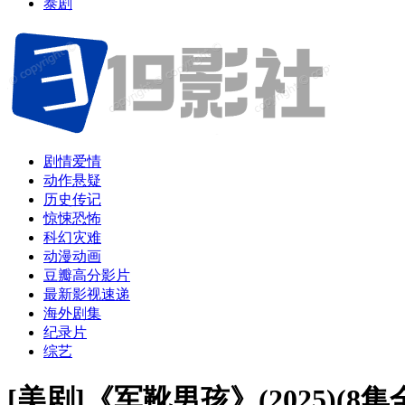
泰剧
剧情爱情
动作悬疑
历史传记
惊悚恐怖
科幻灾难
动漫动画
豆瓣高分影片
最新影视速递
海外剧集
纪录片
综艺
[美剧]《军靴男孩》(2025)(