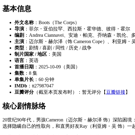
基本信息
外文名称
：Boots（The Corps）
导演
：菲尔・亚伯拉罕、西拉斯・霍华德、彼得・霍尔
编剧
：Andrea Ciannavei、安迪・帕克、乔纳森・凯伦、多米尼
主演
：迈尔斯・赫尔泽（饰 Cameron Cope）、利亚姆・吴（饰
类型
：剧情 / 喜剧 / 同性 / 历史 / 战争
制片国家 / 地区
：美国
语言
：英语
首播日期
：2025-10-09（美国）
集数
：8 集
单集片长
：60 分钟
IMDb
：tt27987047
豆瓣评分
（截至本页发布时）：暂无评分【
豆瓣链接
】
核心剧情脉络
20世纪90年代，男孩Cameron（迈尔斯・赫尔泽 饰）深
选择隐瞒自己的性取向，和直男好友Ray（利亚姆・吴 饰）