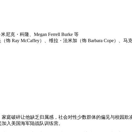
克・科隆、Megan Ferrell Burke 等
 Ray McCaffey）、维拉・法米加（饰 Barbara Cope）、马克
陷困境：家庭破碎让他缺乏归属感，社会对性少数群体的偏见与校园
一起加入美国海军陆战队训练营。