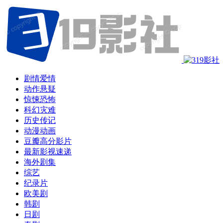
剧情爱情
动作悬疑
惊悚恐怖
科幻灾难
历史传记
动漫动画
豆瓣高分影片
最新影视速递
海外剧集
综艺
纪录片
欧美剧
韩剧
日剧