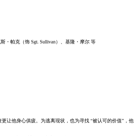
斯・帕克（饰 Sgt. Sullivan）、基隆・摩尔 等
欺凌更让他身心俱疲。为逃离现状，也为寻找 “被认可的价值”，他