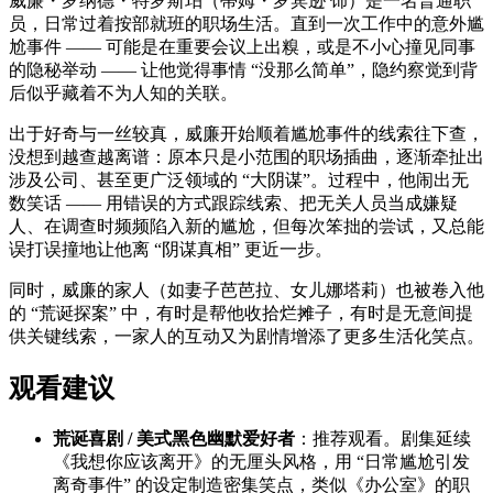
威廉・罗纳德・特罗斯珀（蒂姆・罗宾逊 饰）是一名普通职
员，日常过着按部就班的职场生活。直到一次工作中的意外尴
尬事件 —— 可能是在重要会议上出糗，或是不小心撞见同事
的隐秘举动 —— 让他觉得事情 “没那么简单”，隐约察觉到背
后似乎藏着不为人知的关联。
出于好奇与一丝较真，威廉开始顺着尴尬事件的线索往下查，
没想到越查越离谱：原本只是小范围的职场插曲，逐渐牵扯出
涉及公司、甚至更广泛领域的 “大阴谋”。过程中，他闹出无
数笑话 —— 用错误的方式跟踪线索、把无关人员当成嫌疑
人、在调查时频频陷入新的尴尬，但每次笨拙的尝试，又总能
误打误撞地让他离 “阴谋真相” 更近一步。
同时，威廉的家人（如妻子芭芭拉、女儿娜塔莉）也被卷入他
的 “荒诞探案” 中，有时是帮他收拾烂摊子，有时是无意间提
供关键线索，一家人的互动又为剧情增添了更多生活化笑点。
观看建议
荒诞喜剧 / 美式黑色幽默爱好者
：推荐观看。剧集延续
《我想你应该离开》的无厘头风格，用 “日常尴尬引发
离奇事件” 的设定制造密集笑点，类似《办公室》的职