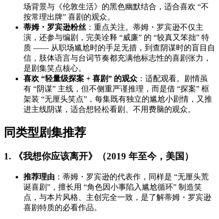
场背景与《伦敦生活》的黑色幽默结合，适合喜欢 “不
按常理出牌” 喜剧的观众。
蒂姆・罗宾逊粉丝
：重点关注。蒂姆・罗宾逊不仅主
演，还参与编剧，完美诠释 “威廉” 的 “较真又笨拙” 特
质 —— 从职场尴尬时的手足无措，到查阴谋时的盲目自
信，肢体语言与台词节奏都充满他标志性的喜剧张力，
是剧集笑点核心。
喜欢 “轻量级探案 + 喜剧” 的观众
：适配观看。剧情虽
有 “阴谋” 主线，但不侧重严谨推理，而是借 “探案” 框
架装 “无厘头笑点”，每集既有独立的尴尬小剧情，又推
进主线阴谋，适合想轻松看剧、不用费脑的观众。
同类型剧集推荐
1. 《我想你应该离开》（2019 年至今，美国）
推荐理由
：蒂姆・罗宾逊的代表作，同样是 “无厘头荒
诞喜剧”，擅长用 “角色因小事陷入尴尬循环” 制造笑
点，与本片风格、主创完全一致，是了解蒂姆・罗宾逊
喜剧特质的必看作品。