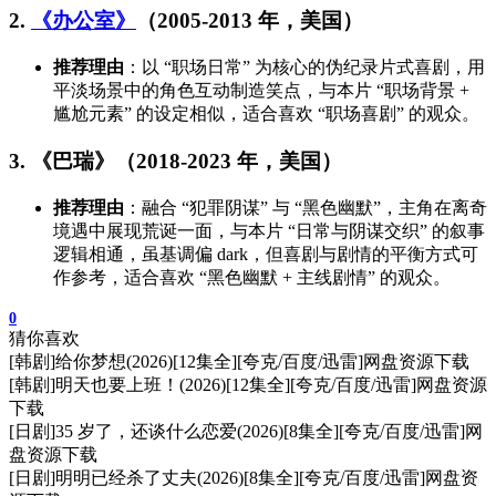
2.
《办公室》
（2005-2013 年，美国）
推荐理由
：以 “职场日常” 为核心的伪纪录片式喜剧，用
平淡场景中的角色互动制造笑点，与本片 “职场背景 +
尴尬元素” 的设定相似，适合喜欢 “职场喜剧” 的观众。
3. 《巴瑞》（2018-2023 年，美国）
推荐理由
：融合 “犯罪阴谋” 与 “黑色幽默”，主角在离奇
境遇中展现荒诞一面，与本片 “日常与阴谋交织” 的叙事
逻辑相通，虽基调偏 dark，但喜剧与剧情的平衡方式可
作参考，适合喜欢 “黑色幽默 + 主线剧情” 的观众。
0
猜你喜欢
[韩剧]给你梦想(2026)[12集全][夸克/百度/迅雷]网盘资源下载
[韩剧]明天也要上班！(2026)[12集全][夸克/百度/迅雷]网盘资源
下载
[日剧]35 岁了，还谈什么恋爱(2026)[8集全][夸克/百度/迅雷]网
盘资源下载
[日剧]明明已经杀了丈夫(2026)[8集全][夸克/百度/迅雷]网盘资