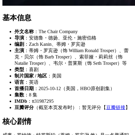
基本信息
外文名称
：The Chair Company
导演
：安德鲁・德扬、亚伦・施密伯格
编剧
：Zach Kanin、蒂姆・罗宾逊
主演
：蒂姆・罗宾逊（饰 William Ronald Trosper）、蕾
克・贝尔（饰 Barb Trosper）、索菲娅・莉莉丝（饰
Natalie Trosper）、韦尔・普莱斯（饰 Seth Trosper）等
类型
：喜剧
制片国家 / 地区
：美国
语言
：英语
首播日期
：2025-10-12（美国，HBO原创剧集）
集数
：8 集
IMDb
：tt31987295
豆瓣评分
（截至本页发布时）：暂无评分【
豆瓣链接
】
核心剧情