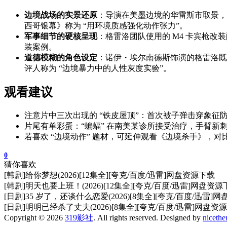
边境战场的实景还原
：导演在美墨边境的华雷斯市取景，
西哥银幕》称为 “用环境质感强化动作张力”。
军事细节的硬核呈现
：格雷洛团队使用的 M4 卡宾枪改装
装案例。
道德模糊的角色设定
：诺伊・埃尔南德斯饰演的格雷洛既
评人称为 “边境暴力中的人性灰度实验”。
观看建议
注意片中三次出现的 “铁皮屋顶”：首次被子弹击穿象
片尾有单彩蛋：“蝙蝠” 在南美某诊所接受治疗，手臂新刺青 “
若喜欢 “边境动作” 题材，可延伸观看《边境杀手》，对比
0
猜你喜欢
[韩剧]给你梦想(2026)[12集全][夸克/百度/迅雷]网盘资源下载
[韩剧]明天也要上班！(2026)[12集全][夸克/百度/迅雷]网盘资
[日剧]35 岁了，还谈什么恋爱(2026)[8集全][夸克/百度/迅雷]
[日剧]明明已经杀了丈夫(2026)[8集全][夸克/百度/迅雷]网盘资
Copyright © 2026
319影社
. All rights reserved. Designed by
niceth