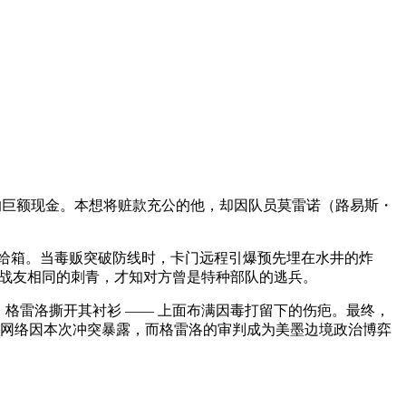
 的巨额现金。本想将赃款充公的他，却因队员莫雷诺（路易斯・
给箱。当毒贩突破防线时，卡门远程引爆预先埋在水井的炸
故战友相同的刺青，才知对方曾是特种部队的逃兵。
”，格雷洛撕开其衬衫 —— 上面布满因毒打留下的伤疤。最终，
洗钱网络因本次冲突暴露，而格雷洛的审判成为美墨边境政治博弈