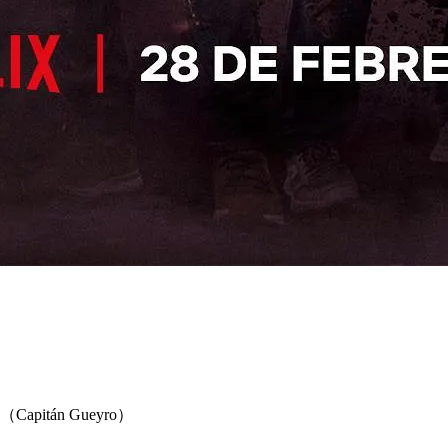
pitán Gueyro）