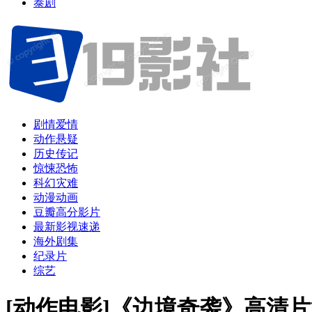
泰剧
剧情爱情
动作悬疑
历史传记
惊悚恐怖
科幻灾难
动漫动画
豆瓣高分影片
最新影视速递
海外剧集
纪录片
综艺
[动作电影]《边境奇袭》高清片源