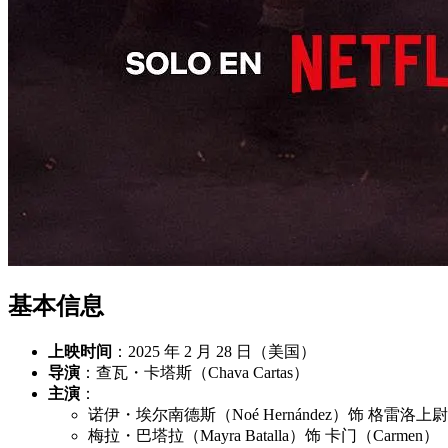
基本信息
上映时间
：2025 年 2 月 28 日（美国）
导演
：查瓦・卡塔斯（Chava Cartas）
主演
：
诺伊・埃尔南德斯（Noé Hernández）饰 格雷洛上尉（Ca
梅拉・巴塔拉（Mayra Batalla）饰 卡门（Carmen）