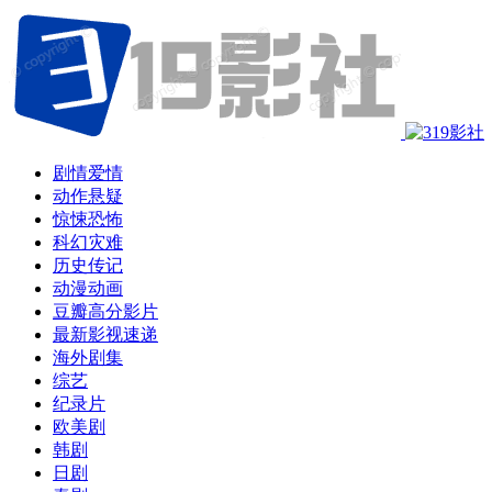
剧情爱情
动作悬疑
惊悚恐怖
科幻灾难
历史传记
动漫动画
豆瓣高分影片
最新影视速递
海外剧集
综艺
纪录片
欧美剧
韩剧
日剧