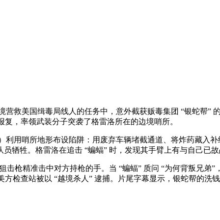
）
境营救美国缉毒局线人的任务中，意外截获贩毒集团 “银蛇帮”
 为报复，率领武装分子突袭了格雷洛所在的边境哨所。
饰）利用哨所地形布设陷阱：用废弃车辆堵截通道、将炸药藏入补
员牺牲。格雷洛在追击 “蝙蝠” 时，发现其手臂上有与自己已
狙击枪精准击中对方持枪的手。当 “蝙蝠” 质问 “为何背叛兄弟
美方检查站被以 “越境杀人” 逮捕。片尾字幕显示，银蛇帮的