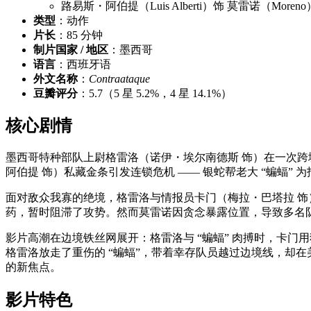
路易斯・阿伯提（Luis Alberti）饰 莫雷诺（Moreno
类型
：动作
片长
：85 分钟
制片国家 / 地区
：墨西哥
语言
：西班牙语
外文名称
：
Contraataque
豆瓣评分
：5.7（5 星 5.2%，4 星 14.1%）
核心剧情
墨西哥特种部队上尉格雷洛（诺伊・埃尔南德斯 饰）在一次跨
阿伯提 饰）私藏金条引发连锁危机 —— 银蛇帮老大 “蝙蝠”
面对敌众我寡的绝境，格雷洛与情报员卡门（梅拉・巴塔拉 
药，暂时阻滞了攻势。然而莫雷诺因贪念暴露位置，导致多名队
影片高潮在边境铁丝网展开：格雷洛与 “蝙蝠” 肉搏时，卡门用
格雷洛放走了重伤的 “蝙蝠”，带着幸存队员越过边境线，却在
的新焦点。
影片特色