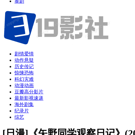
泰剧
剧情爱情
动作悬疑
历史传记
惊悚恐怖
科幻灾难
动漫动画
豆瓣高分影片
最新影视速递
海外剧集
纪录片
综艺
[日漫]《矢野同学观察日记》(20