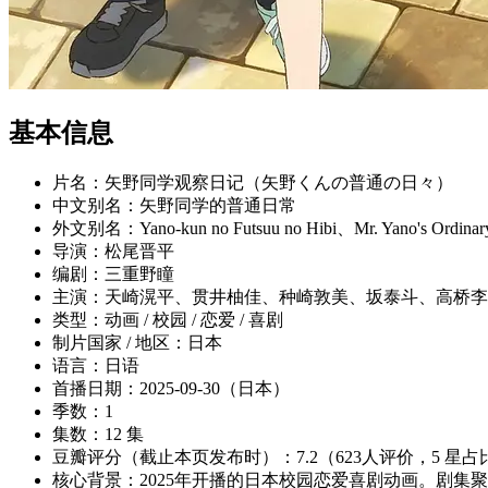
基本信息
片名：矢野同学观察日记（矢野くんの普通の日々）
中文别名：矢野同学的普通日常
外文别名：Yano-kun no Futsuu no Hibi、Mr. Yano's Ordinar
导演：松尾晋平
编剧：三重野瞳
主演：天崎滉平、贯井柚佳、种崎敦美、坂泰斗、高桥李
类型：动画 / 校园 / 恋爱 / 喜剧
制片国家 / 地区：日本
语言：日语
首播日期：2025-09-30（日本）
季数：1
集数：12 集
豆瓣评分（截止本页发布时）：7.2（623人评价，5 星占比
核心背景：2025年开播的日本校园恋爱喜剧动画。剧