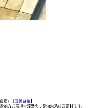
众喜爱）【
豆瓣链接
】
诙谐的方式展现青涩爱恋，是治愈系校园题材佳作。