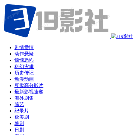
剧情爱情
动作悬疑
惊悚恐怖
科幻灾难
历史传记
动漫动画
豆瓣高分影片
最新影视速递
海外剧集
综艺
纪录片
欧美剧
韩剧
日剧