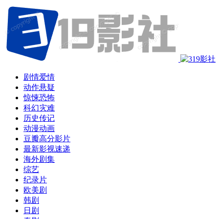
剧情爱情
动作悬疑
惊悚恐怖
科幻灾难
历史传记
动漫动画
豆瓣高分影片
最新影视速递
海外剧集
综艺
纪录片
欧美剧
韩剧
日剧