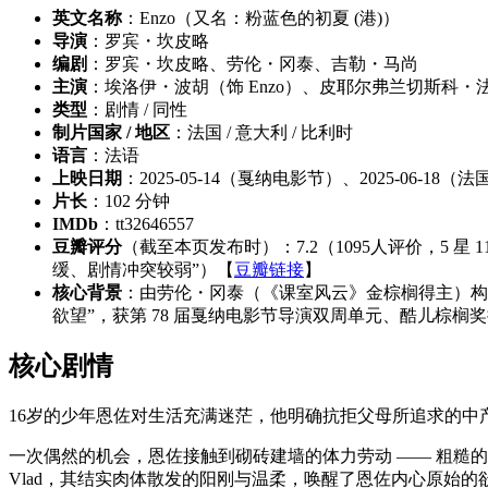
英文名称
：Enzo（又名：粉蓝色的初夏 (港)）
导演
：罗宾・坎皮略
编剧
：罗宾・坎皮略、劳伦・冈泰、吉勒・马尚
主演
：埃洛伊・波胡（饰 Enzo）、皮耶尔弗兰切斯科・法维
类型
：剧情 / 同性
制片国家 / 地区
：法国 / 意大利 / 比利时
语言
：法语
上映日期
：2025-05-14（戛纳电影节）、2025-06-18（法
片长
：102 分钟
IMDb
：tt32646557
豆瓣评分
（截至本页发布时）：7.2（1095人评价，5 星 11.
缓、剧情冲突较弱”）【
豆瓣链接
】
核心背景
：由劳伦・冈泰（《课室风云》金棕榈得主）构思
欲望”，获第 78 届戛纳电影节导演双周单元、酷儿棕
核心剧情
16岁的少年恩佐对生活充满迷茫，他明确抗拒父母所追求的中产
一次偶然的机会，恩佐接触到砌砖建墙的体力劳动 —— 粗糙
Vlad，其结实肉体散发的阳刚与温柔，唤醒了恩佐内心原始的