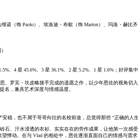
诺（饰 Paolo）、埃洛迪・布歇（饰 Marion）、玛洛・赫比
国）
5%、4 星 45.6%、3 星 36.1%、2 星 5.2%、1 星 1.
、罗宾・坎皮略接手完成的遗愿之作，以少年恩佐的视角切入，在
榈奖提名，兼具艺术深度与情感温度。
安稳，也不屑于哥哥向往的名校前途，总觉得那些 “正确的人生
的砖石、汗水浸透的衣衫、实实在在的劳作成果，让他第一次感
欲望悸动。在与 Vlad 的相处中，恩佐逐渐直面自己的情感与