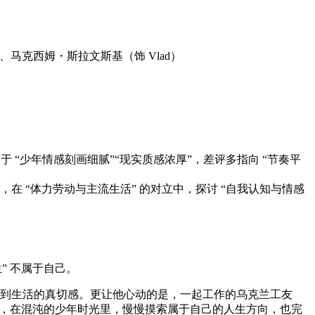
齐、马克西姆・斯拉文斯基（饰 Vlad）
6%；好评集中于 “少年情感刻画细腻”“现实质感浓厚”，差评多指向 “节奏平
 “体力劳动与主流生活” 的对立中，探讨 “自我认知与情感
” 不属于自己。
受到生活的真切感。更让他心动的是，一起工作的乌克兰工友
需求，在混沌的少年时光里，慢慢摸索属于自己的人生方向，也完