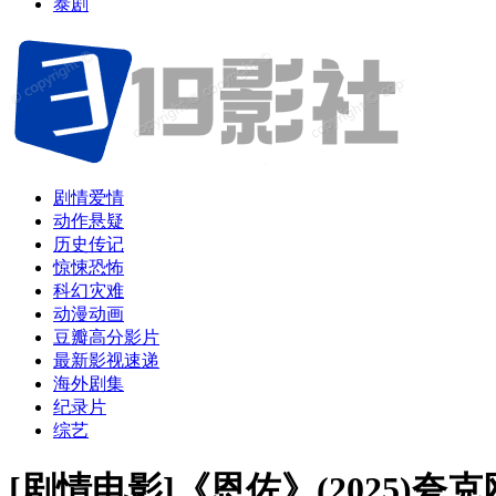
泰剧
剧情爱情
动作悬疑
历史传记
惊悚恐怖
科幻灾难
动漫动画
豆瓣高分影片
最新影视速递
海外剧集
纪录片
综艺
[剧情电影]《恩佐》(2025)夸