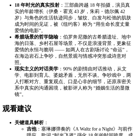
18 年时光的真实投射
：三部曲跨越 18 年拍摄，演员真
实的年龄增长（伊桑・霍克 43 岁，朱莉・德尔佩 42
岁）与角色的生活轨迹同步，皱纹、白发与松弛的肌肤
成为时间的见证，被《纽约客》称为 “用生命长度丈量
爱情的电影”。
希腊场景的哲学隐喻
：伯罗奔尼撒的古希腊遗址、地中
海的日落、乡村石屋等场景，不仅是浪漫背景，更象征
爱情的永恒与脆弱 —— 如两人在古剧场讨论 “命运”，
在海边岩石上争吵，自然景观与情感冲突形成诗意对
照。
现实主义的对话美学
：90% 的剧情由对话推动，从文
学、电影到育儿、婆媳矛盾，无所不谈。争吵戏中，两
人打断对方、重复观点、口是心非的细节，还原亲密关
系中真实的沟通困境，被影评人称为 “婚姻生活的显微
镜”。
观看建议
关键道具解析
：
吉他
：塞琳娜弹奏的《A Waltz for a Night》与前作
呼应，歌词 “时光飞逝” 强化 18 年的时间跨度，成