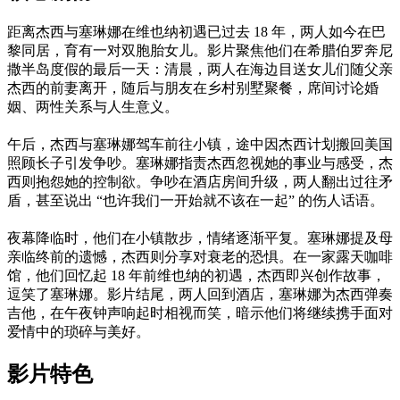
距离杰西与塞琳娜在维也纳初遇已过去 18 年，两人如今在巴
黎同居，育有一对双胞胎女儿。影片聚焦他们在希腊伯罗奔尼
撒半岛度假的最后一天：清晨，两人在海边目送女儿们随父亲
杰西的前妻离开，随后与朋友在乡村别墅聚餐，席间讨论婚
姻、两性关系与人生意义。
午后，杰西与塞琳娜驾车前往小镇，途中因杰西计划搬回美国
照顾长子引发争吵。塞琳娜指责杰西忽视她的事业与感受，杰
西则抱怨她的控制欲。争吵在酒店房间升级，两人翻出过往矛
盾，甚至说出 “也许我们一开始就不该在一起” 的伤人话语。
夜幕降临时，他们在小镇散步，情绪逐渐平复。塞琳娜提及母
亲临终前的遗憾，杰西则分享对衰老的恐惧。在一家露天咖啡
馆，他们回忆起 18 年前维也纳的初遇，杰西即兴创作故事，
逗笑了塞琳娜。影片结尾，两人回到酒店，塞琳娜为杰西弹奏
吉他，在午夜钟声响起时相视而笑，暗示他们将继续携手面对
爱情中的琐碎与美好。
影片特色