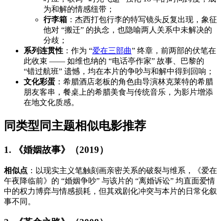
为和解的情感纽带；
行李箱
：杰西打包行李的特写镜头反复出现，象征
他对 “搬迁” 的执念，也隐喻两人关系中未解决的
分歧；
系列连贯性
：作为 “
爱在三部曲
” 终章，前两部的伏笔在
此收束 —— 如维也纳的 “电话亭作家” 故事、巴黎的
“错过航班” 遗憾，均在本片的争吵与和解中得到回响；
文化彩蛋
：希腊酒店老板的角色由导演林克莱特的希腊
朋友客串，餐桌上的希腊美食与传统音乐，为影片增添
在地文化质感。
同类型同主题相似电影推荐
1. 《婚姻故事》（2019）
相似点
：以现实主义笔触刻画亲密关系的破裂与维系，《爱在
午夜降临前》的 “婚姻争吵” 与该片的 “离婚诉讼” 均直面爱情
中的权力博弈与情感损耗，但其戏剧化冲突与本片的日常化叙
事不同。