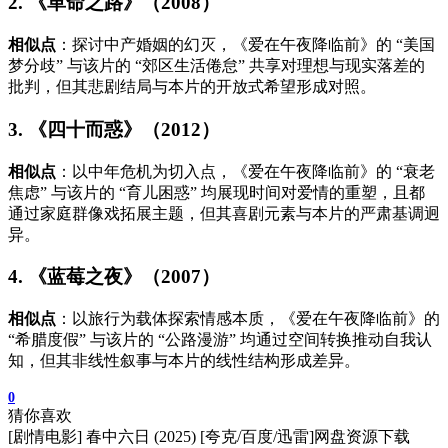
2. 《革命之路》（2008）
相似点
：探讨中产婚姻的幻灭，《爱在午夜降临前》的 “美国
梦分歧” 与该片的 “郊区生活倦怠” 共享对理想与现实落差的
批判，但其悲剧结局与本片的开放式希望形成对照。
3. 《四十而惑》（2012）
相似点
：以中年危机为切入点，《爱在午夜降临前》的 “衰老
焦虑” 与该片的 “育儿困惑” 均展现时间对爱情的重塑，且都
通过家庭群像戏拓展主题，但其喜剧元素与本片的严肃基调迥
异。
4. 《蓝莓之夜》（2007）
相似点
：以旅行为载体探索情感本质，《爱在午夜降临前》的
“希腊度假” 与该片的 “公路漫游” 均通过空间转换推动自我认
知，但其非线性叙事与本片的线性结构形成差异。
0
猜你喜欢
[剧情电影] 春中六日 (2025) [夸克/百度/迅雷]网盘资源下载