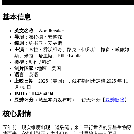
基本信息
英文名称
：Worldbreaker
导演
：布拉德・安德森
编剧
：约书亚・罗林斯
主演
：米拉・乔沃维奇、路克・伊凡斯、梅多・威廉姆
斯、米拉・哈里斯、Billie Boullet
类型
：动作 / 科幻
制片国家 / 地区
：美国
语言
：英语
上映日期
：2025（美国），俄罗斯同步定档 2025 年 11
月 06 日
IMDb
：tt14264694
豆瓣评分
（截至本页发布时）：暂无评分【
豆瓣链接
】
核心剧情
五年前，现实维度出现一道裂缝，来自平行世界的异星生物穿
越而来，它们以毁灭人类为目标，让世界陷入一片混乱。