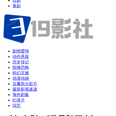
日剧
泰剧
剧情爱情
动作悬疑
历史传记
惊悚恐怖
科幻灾难
动漫动画
豆瓣高分影片
最新影视速递
海外剧集
纪录片
综艺