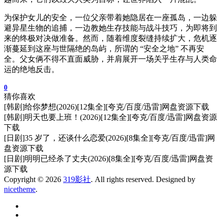
为保护女儿的安全，一位父亲带着她隐居在一座孤岛，一边躲
避异星生物的追捕，一边教她生存技能与战斗技巧，为即将到
来的终极对决做准备。然而，随着维度裂缝持续扩大，危机逐
渐蔓延到这座与世隔绝的岛屿，所谓的 “安全之地” 不再安
全。父女俩不得不直面威胁，并肩展开一场关乎生存与人类命
运的绝地反击。
0
猜你喜欢
[韩剧]给你梦想(2026)[12集全][夸克/百度/迅雷]网盘资源下载
[韩剧]明天也要上班！(2026)[12集全][夸克/百度/迅雷]网盘资源
下载
[日剧]35 岁了，还谈什么恋爱(2026)[8集全][夸克/百度/迅雷]网
盘资源下载
[日剧]明明已经杀了丈夫(2026)[8集全][夸克/百度/迅雷]网盘资
源下载
Copyright © 2026
319影社
. All rights reserved. Designed by
nicetheme
.