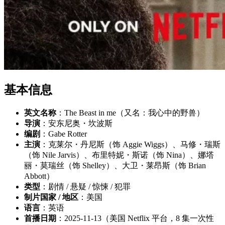
基本信息
英文名称
：The Beast in me（又名：我心中的野兽）
导演
：安东尼奥・坎波斯
编剧
：Gabe Rotter
主演
：克莱尔・丹尼斯（饰 Aggie Wiggs）、马修・瑞斯
（饰 Nile Jarvis）、布里特妮・斯诺（饰 Nina）、娜塔
丽・莫瑞丝（饰 Shelley）、大卫・莱昂斯（饰 Brian
Abbott）
类型
：剧情 / 悬疑 / 惊悚 / 犯罪
制片国家 / 地区
：美国
语言
：英语
首播日期
：2025-11-13（美国 Netflix 平台，8 集一次性