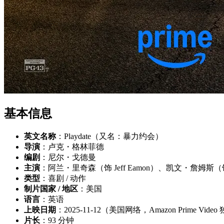
基本信息
英文名称
：Playdate（又名：暴力约会）
导演
：卢克・格林菲德
编剧
：尼尔・戈德曼
主演
：阿兰・里奇森（饰 Jeff Eamon）、凯文・詹姆斯（饰 B
类型
：喜剧 / 动作
制片国家 / 地区
：美国
语言
：英语
上映日期
：2025-11-12（美国网络，Amazon Prime Vid
片长
：93 分钟