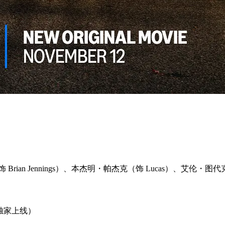
rian Jennings）、本杰明・帕杰克（饰 Lucas）、艾伦・图代克（
eo 独家上线）