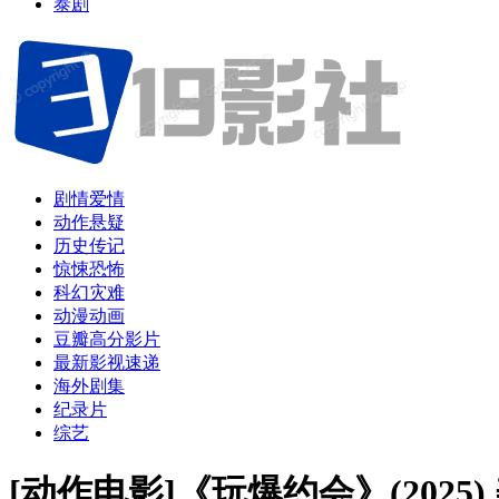
泰剧
剧情爱情
动作悬疑
历史传记
惊悚恐怖
科幻灾难
动漫动画
豆瓣高分影片
最新影视速递
海外剧集
纪录片
综艺
[动作电影]《玩爆约会》(2025