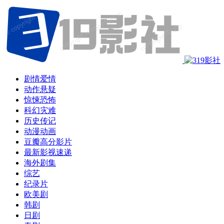
剧情爱情
动作悬疑
惊悚恐怖
科幻灾难
历史传记
动漫动画
豆瓣高分影片
最新影视速递
海外剧集
综艺
纪录片
欧美剧
韩剧
日剧