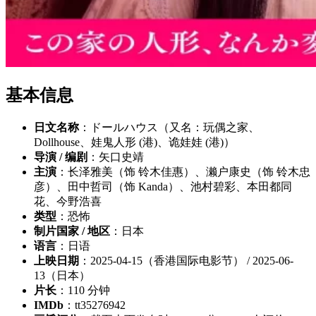
基本信息
日文名称
：ドールハウス（又名：玩偶之家、
Dollhouse、娃鬼人形 (港)、诡娃娃 (港)）
导演 / 编剧
：矢口史靖
主演
：长泽雅美（饰 铃木佳惠）、濑户康史（饰 铃木忠
彦）、田中哲司（饰 Kanda）、池村碧彩、本田都同
花、今野浩喜
类型
：恐怖
制片国家 / 地区
：日本
语言
：日语
上映日期
：2025-04-15（香港国际电影节） / 2025-06-
13（日本）
片长
：110 分钟
IMDb
：tt35276942