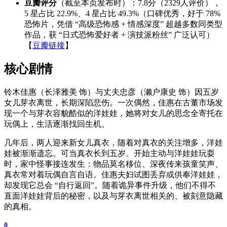
豆瓣评分
（截至本页发布时）：7.8分（2329人评价），
5 星占比 22.9%、4 星占比 49.3%（口碑优秀，好于 78%
恐怖片，凭借 “高级恐怖感 + 情感深度” 超越多数同类型
作品，获 “日式恐怖爱好者 + 演技派粉丝” 广泛认可）
【
豆瓣链接
】
核心剧情
铃木佳惠（长泽雅美 饰）与丈夫忠彦（濑户康史 饰）因五岁
女儿芽衣离世，长期深陷悲伤。一次偶然，佳惠在古董市场发
现一个与芽衣容貌酷似的洋娃娃，她将对女儿的思念全寄托在
玩偶上，生活逐渐找回生机。
几年后，两人迎来新女儿真衣，随着对真衣的关注增多，洋娃
娃被渐渐遗忘。可当真衣长到五岁、开始主动与洋娃娃玩耍
时，家中怪事接连发生：物品莫名移位、深夜传来孩童笑声、
真衣常对着玩偶自言自语。佳惠夫妇试图丢弃或供奉洋娃娃，
却发现它总会 “自行返回”。随着诡异事件升级，他们不得不
直面洋娃娃背后的秘密，以及与芽衣离世相关的、被刻意隐藏
的真相。
0