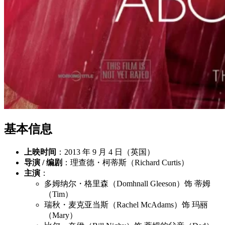
基本信息
上映时间
：2013 年 9 月 4 日（英国）
导演 / 编剧
：理查德・柯蒂斯（Richard Curtis）
主演
：
多姆纳尔・格里森（Domhnall Gleeson）饰 蒂姆
（Tim）
瑞秋・麦克亚当斯（Rachel McAdams）饰 玛丽
（Mary）