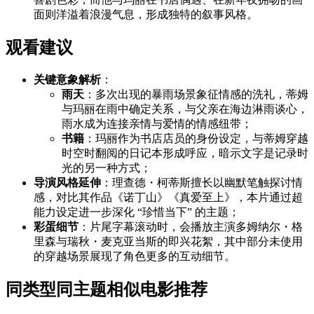
面则洋溢着浪漫气息，形成独特的叙事风格。
观看建议
关键意象解析
：
雨天
：多次出现的暴雨场景象征情感的洗礼，蒂姆
与玛丽在雨中确定关系，与父亲在海边淋雨谈心，
雨水成为连接亲情与爱情的情感纽带；
书籍
：玛丽作为书店店员的身份设定，与蒂姆穿越
时空时翻阅的日记本形成呼应，暗示文字是记录时
光的另一种方式；
导演风格延伸
：理查德・柯蒂斯擅长以幽默笔触探讨情
感，对比其作品《诺丁山》《真爱至上》，本片通过超
能力设定进一步深化 “珍惜当下” 的主题；
彩蛋细节
：片尾字幕滚动时，会播放主演多姆纳尔・格
里森与瑞秋・麦克亚当斯的即兴花絮，其中部分未使用
的穿越场景展现了角色更多的互动细节。
同类型同主题相似电影推荐