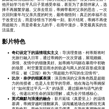
他开始学习在平凡日子里感受幸福，甚至为了多陪伴家人，选
择不再频繁穿越。父亲去世后，蒂姆带着对父亲的思念，一次
次回到童年与父亲共度的时光，最终领悟到：真正的幸福不在
于改变过去，而是珍惜当下的每一刻。影片结尾，蒂姆不再使
用超能力，而是牵着女儿的手，在雨中漫步，享受最真实的生
活温度。
影片特色
奇幻设定下的温情现实主义
：导演理查德・柯蒂斯将时
光旅行融入日常，通过蒂姆的一次次穿越，展现婚姻、
亲情、友情中的细微美好。如蒂姆与玛丽在暴雨中初吻
的场景，时空重置后雨水的轨迹与两人的笑容形成浪漫
呼应，被《卫报》称为 “用超能力书写的生活情书”。
比尔・奈伊的细腻表演
：演员饰演的父亲角色既是超能
力的传授者，也是人生哲学的导师。他在海边与蒂姆探
讨 “如何度过平凡一天” 的场景，通过眼神与语气的变
化，传递出对生命的深刻理解，成为全片情感核心。
英式幽默与浪漫的融合
：影片延续《真爱至上》的温情
基调，蒂姆穿越时撞翻家具、误闯尴尬场合的桥段充满
喜剧色彩，而他与玛丽在书店偶遇、在新年夜拥吻的画