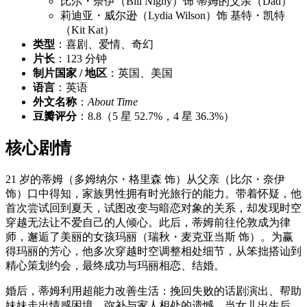
比尔・奈伊（Bill Nighy）饰 蒂姆的父亲（Dad）
莉迪亚・威尔逊（Lydia Wilson）饰 基特・凯特
（Kit Kat）
类型
：喜剧、爱情、奇幻
片长
：123 分钟
制片国家 / 地区
：英国、美国
语言
：英语
外文名称
：
About Time
豆瓣评分
：8.8（5 星 52.7%，4 星 36.3%）
核心剧情
21 岁的蒂姆（多姆纳尔・格里森 饰）从父亲（比尔・奈伊
饰）口中得知，家族男性拥有时光旅行的能力。带着怀疑，他
首次尝试回到夏天，试图改变与暗恋对象的关系，却发现时空
穿越无法让不爱自己的人倾心。此后，蒂姆前往伦敦成为律
师，邂逅了美丽的女孩玛丽（瑞秋・麦克亚当斯 饰）。为赢
得玛丽的芳心，他多次穿越时空调整相处细节，从笨拙搭讪到
精心策划约会，最终成功与玛丽相恋、结婚。
婚后，蒂姆利用超能力改善生活：挽回失败的话剧演出、帮助
妹妹走出情感困境、弥补与家人相处的遗憾。当女儿出生后，