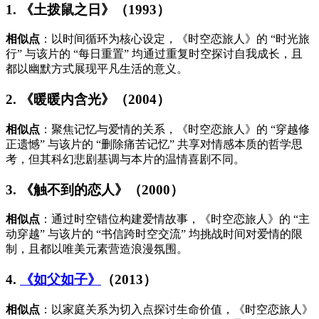
1. 《土拨鼠之日》（1993）
相似点
：以时间循环为核心设定，《时空恋旅人》的 “时光旅
行” 与该片的 “每日重置” 均通过重复时空探讨自我成长，且
都以幽默方式展现平凡生活的意义。
2. 《暖暖内含光》（2004）
相似点
：聚焦记忆与爱情的关系，《时空恋旅人》的 “穿越修
正遗憾” 与该片的 “删除痛苦记忆” 共享对情感本质的哲学思
考，但其科幻悲剧基调与本片的温情喜剧不同。
3. 《触不到的恋人》（2000）
相似点
：通过时空错位构建爱情故事，《时空恋旅人》的 “主
动穿越” 与该片的 “书信跨时空交流” 均挑战时间对爱情的限
制，且都以唯美元素营造浪漫氛围。
4.
《如父如子》
（2013）
相似点
：以家庭关系为切入点探讨生命价值，《时空恋旅人》