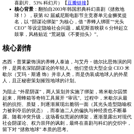
喜剧片、53% 科幻片）【
豆瓣链接
】
核心背景
：翻拍自2003年韩国邪典科幻喜剧《拯救地
球！》，获第 82 届威尼斯电影节主竞赛单元金狮奖提
名，以 “阴谋论绑架” 为核心，借 “养蜂人绑匪”“光头
CEO” 等设定隐喻社会问题，威尼斯首映获 6 分钟起立
鼓掌，风格贴近 “荒诞版《不要抬头》”。
核心剧情
杰西・普莱蒙饰演的养蜂人泰迪，与艾丹・德尔比思饰演的同
伴，是两名深陷阴谋论的年轻人。他们坚信大型企业 CEO 米
歇尔（艾玛・斯通 饰）并非人类，而是伪装成地球人的外星
人，且正秘密策划摧毁地球的计划。
为阻止 “外星阴谋”，两人策划并实施了绑架，将米歇尔囚禁
起来，用蜂箱等奇特工具展开 “审讯”。过程中，米歇尔从最
初的抗拒、质疑，到逐渐展现出脆弱一面（其光头造型隐喻权
力被剥夺后的状态），而泰迪二人的偏执与神经质也不断暴
露。随着冲突升级，这场看似荒诞的绑架，逐渐显露出对现代
社会阴谋论、权力崇拜的讽刺，最终在喜剧与科幻的交织中，
留下对 “拯救地球” 本质的思考。