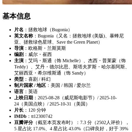
基本信息
片名
：拯救地球（Bugonia）
英文名称
：Bugonia（又名：拯救地球 (美版)、暴蜂尼
亚、拯救绿色星球、Save the Green Planet‎）
导演
：欧格斯・兰斯莫斯
编剧
：威尔・崔西
主演
：艾玛・斯通（饰 Michelle）、杰西・普莱蒙（饰
Teddy）、艾丹・德尔比思、斯塔夫罗斯・哈尔基阿斯、
艾丽西亚・希尔维斯通（饰 Sandy）
类型
：喜剧 / 科幻
制片国家 / 地区
：美国 / 韩国 / 爱尔兰
语言
：英语
上映日期
：2025-08-28（威尼斯电影节）/ 2025-10-
24（美国点映）/ 2025-10-31（美国）
片长
：120 分钟
IMDb
：tt12300742
豆瓣评分
（截至本页发布时）：7.3 分（2502人评价），
5 星占比 17.0%、4 星占比 43.0%（口碑良好，好于 39%