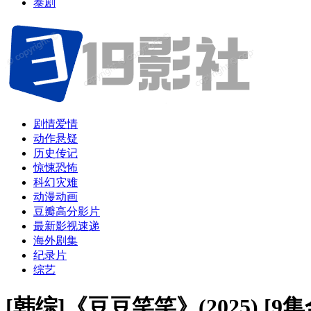
泰剧
剧情爱情
动作悬疑
历史传记
惊悚恐怖
科幻灾难
动漫动画
豆瓣高分影片
最新影视速递
海外剧集
纪录片
综艺
[韩综]《豆豆笑笑》(2025) [