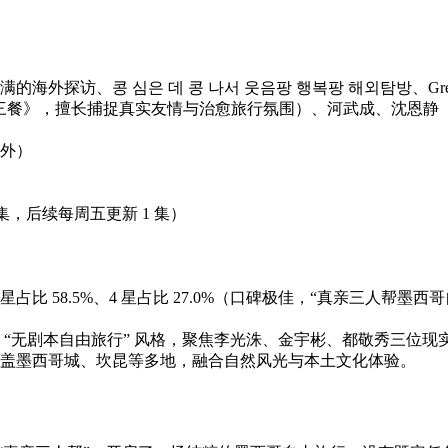
은 데 콩 나서 웃음팡 행복팡 해외탐방、Green Bean, Red Bea
时三餐》，擅长捕捉真实友情与治愈旅行氛围）、河武成、沈恩静
外）
 2 集，后续每周五更新 1 集）
 星占比 58.5%、4 星占比 27.0%（口碑极佳，“真亲三人
 “无剧本自由旅行” 风格，聚焦李光洙、金宇彬、都敬秀三位
盖墨西哥城、坎昆等多地，融合自然风光与本土文化体验。