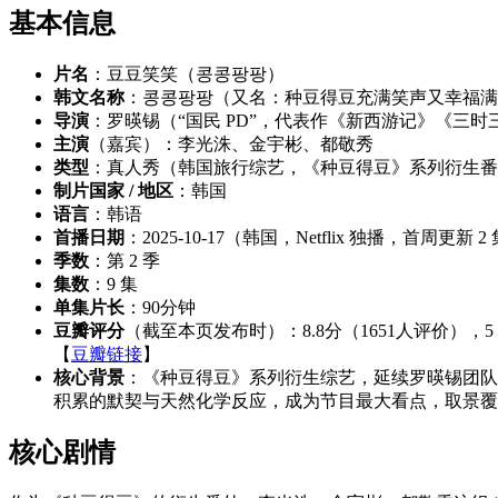
基本信息
片名
：豆豆笑笑（콩콩팡팡）
韩文名称
：콩콩팡팡（又名：种豆得豆充满笑声又幸福满满的海外探访、콩 심
导演
：罗暎锡（“国民 PD”，代表作《新西游记》《三
主演
（嘉宾）：李光洙、金宇彬、都敬秀
类型
：真人秀（韩国旅行综艺，《种豆得豆》系列衍生番
制片国家 / 地区
：韩国
语言
：韩语
首播日期
：2025-10-17（韩国，Netflix 独播，首周更新
季数
：第 2 季
集数
：9 集
单集片长
：90分钟
豆瓣评分
（截至本页发布时）：8.8分（1651人评价），5
【
豆瓣链接
】
核心背景
：《种豆得豆》系列衍生综艺，延续罗暎锡团队
积累的默契与天然化学反应，成为节目最大看点，取景覆
核心剧情