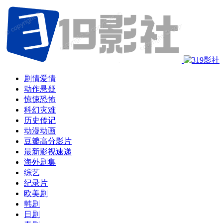
剧情爱情
动作悬疑
惊悚恐怖
科幻灾难
历史传记
动漫动画
豆瓣高分影片
最新影视速递
海外剧集
综艺
纪录片
欧美剧
韩剧
日剧