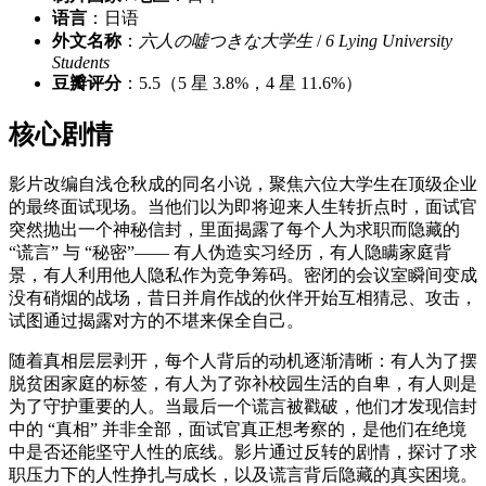
语言
：日语
外文名称
：
六人の嘘つきな大学生
/
6 Lying University
Students
豆瓣评分
：5.5（5 星 3.8%，4 星 11.6%）
核心剧情
影片改编自浅仓秋成的同名小说，聚焦六位大学生在顶级企业
的最终面试现场。当他们以为即将迎来人生转折点时，面试官
突然抛出一个神秘信封，里面揭露了每个人为求职而隐藏的
“谎言” 与 “秘密”—— 有人伪造实习经历，有人隐瞒家庭背
景，有人利用他人隐私作为竞争筹码。密闭的会议室瞬间变成
没有硝烟的战场，昔日并肩作战的伙伴开始互相猜忌、攻击，
试图通过揭露对方的不堪来保全自己。
随着真相层层剥开，每个人背后的动机逐渐清晰：有人为了摆
脱贫困家庭的标签，有人为了弥补校园生活的自卑，有人则是
为了守护重要的人。当最后一个谎言被戳破，他们才发现信封
中的 “真相” 并非全部，面试官真正想考察的，是他们在绝境
中是否还能坚守人性的底线。影片通过反转的剧情，探讨了求
职压力下的人性挣扎与成长，以及谎言背后隐藏的真实困境。