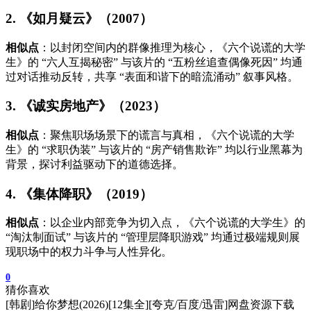
2. 《如月疑云》（2007）
相似点
：以封闭空间内的群像推理为核心，《六个说谎的大学
生》的 “六人互揭秘密” 与该片的 “五粉丝追查偶像死因” 均通
过对话推动反转，共享 “表面和谐下的暗流涌动” 叙事风格。
3. 《诚实房地产》（2023）
相似点
：聚焦职场场景下的谎言与真相，《六个说谎的大学
生》的 “求职伪装” 与该片的 “房产销售欺诈” 均以行业黑幕为
背景，探讨利益驱动下的道德选择。
4. 《集体降职》（2019）
相似点
：以企业内部竞争为切入点，《六个说谎的大学生》的
“淘汰制面试” 与该片的 “管理层降职游戏” 均通过极端规则展
现职场中的权力斗争与人性异化。
0
猜你喜欢
[韩剧]给你梦想(2026)[12集全][夸克/百度/迅雷]网盘资源下载