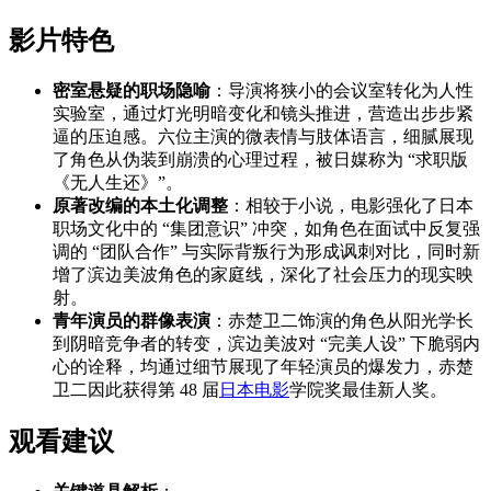
影片特色
密室悬疑的职场隐喻
：导演将狭小的会议室转化为人性
实验室，通过灯光明暗变化和镜头推进，营造出步步紧
逼的压迫感。六位主演的微表情与肢体语言，细腻展现
了角色从伪装到崩溃的心理过程，被日媒称为 “求职版
《无人生还》”。
原著改编的本土化调整
：相较于小说，电影强化了日本
职场文化中的 “集团意识” 冲突，如角色在面试中反复强
调的 “团队合作” 与实际背叛行为形成讽刺对比，同时新
增了滨边美波角色的家庭线，深化了社会压力的现实映
射。
青年演员的群像表演
：赤楚卫二饰演的角色从阳光学长
到阴暗竞争者的转变，滨边美波对 “完美人设” 下脆弱内
心的诠释，均通过细节展现了年轻演员的爆发力，赤楚
卫二因此获得第 48 届
日本电影
学院奖最佳新人奖。
观看建议