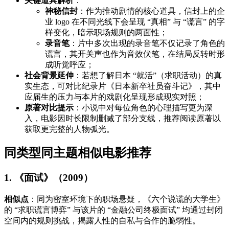
关键道具解析
：
神秘信封
：作为推动剧情的核心道具，信封上的企
业 logo 在不同光线下会呈现 “真相” 与 “谎言” 的字
样变化，暗示职场规则的两面性；
录音笔
：片中多次出现的录音笔不仅记录了角色的
谎言，其开关声也作为音效伏笔，在结局反转时形
成听觉呼应；
社会背景延伸
：若想了解日本 “就活”（求职活动）的真
实生态，可对比纪录片《日本新卒社员奋斗记》，其中
应届生的压力与本片的戏剧化呈现形成现实对照；
原著对比提示
：小说中对每位角色的心理描写更为深
入，电影因时长限制删减了部分支线，推荐阅读原著以
获取更完整的人物弧光。
同类型同主题相似电影推荐
1. 《面试》（2009）
相似点
：同为密室环境下的职场悬疑，《六个说谎的大学生》
的 “求职谎言博弈” 与该片的 “金融公司终极面试” 均通过封闭
空间内的规则挑战，揭露人性的自私与合作的脆弱性。