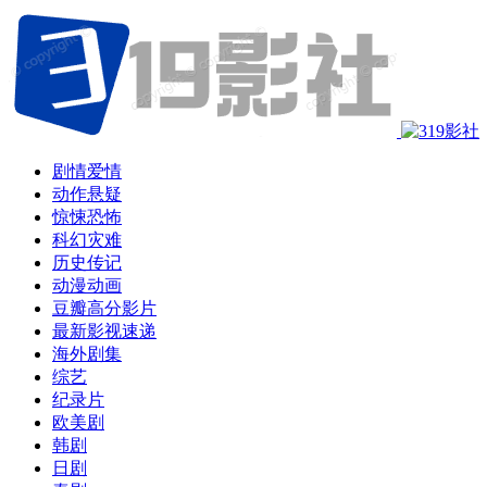
剧情爱情
动作悬疑
惊悚恐怖
科幻灾难
历史传记
动漫动画
豆瓣高分影片
最新影视速递
海外剧集
综艺
纪录片
欧美剧
韩剧
日剧