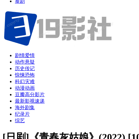
泰剧
剧情爱情
动作悬疑
历史传记
惊悚恐怖
科幻灾难
动漫动画
豆瓣高分影片
最新影视速递
海外剧集
纪录片
综艺
[日剧]《青春灰姑娘》(2022) 