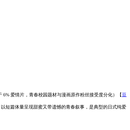
中等，好于 6% 爱情片，青春校园题材与漫画原作粉丝接受度分化）【
豆
救赎，以短篇体量呈现甜蜜又带遗憾的青春叙事，是典型的日式纯爱