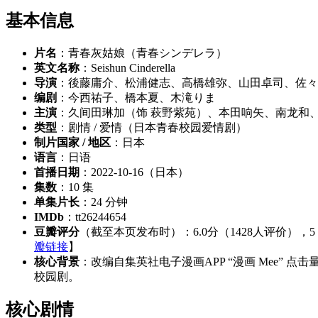
基本信息
片名
：青春灰姑娘（青春シンデレラ）
英文名称
：Seishun Cinderella
导演
：後藤庸介、松浦健志、高橋雄弥、山田卓司、佐々
编剧
：今西祐子、橋本夏、木滝りま
主演
：久间田琳加（饰 萩野紫苑）、本田响矢、南龙和
类型
：剧情 / 爱情（日本青春校园爱情剧）
制片国家 / 地区
：日本
语言
：日语
首播日期
：2022-10-16（日本）
集数
：10 集
单集片长
：24 分钟
IMDb
：tt26244654
豆瓣评分
（截至本页发布时）：6.0分（1428人评价），5 
瓣链接
】
核心背景
：改编自集英社电子漫画APP “漫画 Mee”
校园剧。
核心剧情