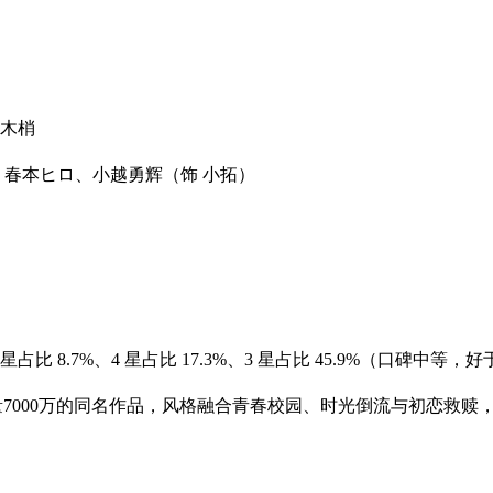
木梢
、春本ヒロ、小越勇辉（饰 小拓）
星占比 8.7%、4 星占比 17.3%、3 星占比 45.9%（口碑
 点击量7000万的同名作品，风格融合青春校园、时光倒流与初恋