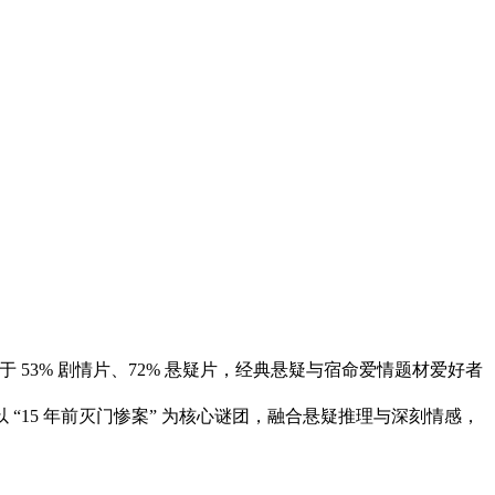
优良，好于 53% 剧情片、72% 悬疑片，经典悬疑与宿命爱情题材爱好者
 “15 年前灭门惨案” 为核心谜团，融合悬疑推理与深刻情感，