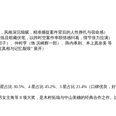
，风格深沉细腻，精准捕捉案件背后的人性挣扎与宿命感）
词凝练且暗藏伏笔，以跨时空案件串联情感纠葛，情节张力拉满）
那子）、仲村亨（饰 滨崎辉一郎）、阵内孝则、本上真奈美 等
案真相与记忆裂痕” 展开）
星占比 30.5%、4 星占比 45.2%、3 星占比 21.4%（口碑
男女主角等 8 项大奖，是木村拓哉与中山美穗的经典合作之作。以