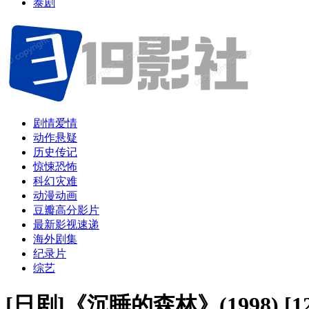
泰剧
剧情爱情
动作悬疑
历史传记
惊悚恐怖
科幻灾难
动漫动画
豆瓣高分影片
最新影视速递
海外剧集
纪录片
综艺
[日剧]《沉睡的森林》(1998) 