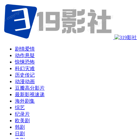
剧情爱情
动作悬疑
惊悚恐怖
科幻灾难
历史传记
动漫动画
豆瓣高分影片
最新影视速递
海外剧集
综艺
纪录片
欧美剧
韩剧
日剧