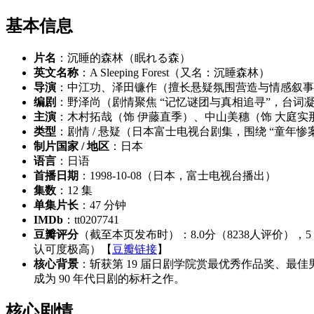
基本信息
片名
：沉睡的森林（眠れる森）
英文名称
：A Sleeping Forest（又名：沉睡森林）
导演
：中江功、泽田镰作（擅长悬疑氛围营造与情感叙事
编剧
：野泽尚（剧情聚焦 “记忆谜团与真相追寻”，台
主演
：木村拓哉（饰 伊藤直季）、中山美穗（饰 大庭实
类型
：剧情 / 悬疑（日本富士电视台剧集，围绕 “童年惨
制片国家 / 地区
：日本
语言
：日语
首播日期
：1998-10-08（日本，富士电视台播出）
集数
：12 集
单集片长
：47 分钟
IMDb
：tt0207741
豆瓣评分
（截至本页发布时）：8.0分（8238人评价），5 
认可度极高）【
豆瓣链接
】
核心背景
：斩获第 19 届日剧学院赏最优秀作品奖、最佳
成为 90 年代日剧的标杆之作。
核心剧情