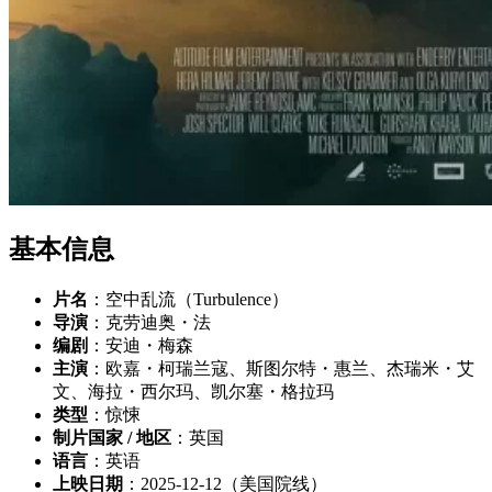
基本信息
片名
：空中乱流（Turbulence）
导演
：克劳迪奥・法
编剧
：安迪・梅森
主演
：欧嘉・柯瑞兰寇、斯图尔特・惠兰、杰瑞米・艾
文、海拉・西尔玛、凯尔塞・格拉玛
类型
：惊悚
制片国家 / 地区
：英国
语言
：英语
上映日期
：2025-12-12（美国院线）