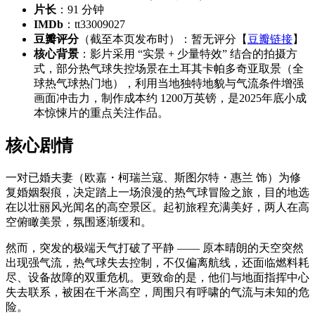
片长
：91 分钟
IMDb
：tt33009027
豆瓣评分
（截至本页发布时）：暂无评分【
豆瓣链接
】
核心背景
：影片采用 “实景 + 少量特效” 结合的拍摄方
式，部分热气球失控场景在土耳其卡帕多奇亚取景（全
球热气球热门地），利用当地独特地貌与气流条件增强
画面冲击力，制作成本约 1200万英镑，是2025年底小成
本惊悚片的重点关注作品。
核心剧情
一对已婚夫妻（欧嘉・柯瑞兰寇、斯图尔特・惠兰 饰）为修
复婚姻裂痕，决定踏上一场浪漫的热气球冒险之旅，目的地选
在以壮丽风光闻名的高空景区。起初旅程充满美好，两人在高
空俯瞰美景，氛围逐渐缓和。
然而，突发的极端天气打破了平静 —— 原本晴朗的天空突然
出现强气流，热气球失去控制，不仅偏离航线，还面临燃料耗
尽、设备故障的双重危机。更致命的是，他们与地面指挥中心
失去联系，被困在千米高空，周围只有呼啸的气流与未知的危
险。