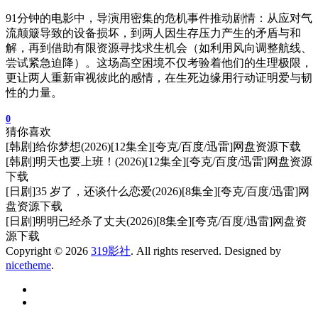
91分钟的电影中，导演用密集的危机事件推动剧情：从应对气
流颠簸导致的设备损坏，到两人因生存压力产生的矛盾与和
解，再到借助有限资源寻找求生机会（如利用风向调整航线、
尝试紧急迫降）。这场高空困境不仅考验着他们的生理极限，
更让两人重新审视彼此的感情，在生死边缘用行动证明爱与韧
性的力量。
0
猜你喜欢
[韩剧]给你梦想(2026)[12集全][夸克/百度/迅雷]网盘资源下载
[韩剧]明天也要上班！(2026)[12集全][夸克/百度/迅雷]网盘资源
下载
[日剧]35 岁了，还谈什么恋爱(2026)[8集全][夸克/百度/迅雷]网
盘资源下载
[日剧]明明已经杀了丈夫(2026)[8集全][夸克/百度/迅雷]网盘资
源下载
Copyright © 2026
319影社
. All rights reserved. Designed by
nicetheme
.