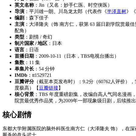
英文名称
：Jin（又名：妙手仁医、时空侠医）
导演
：平川雄一朗、川岛龙太郎（代表作《
半泽直树
》《
编剧
：森下佳子
主演
：大泽隆夫（饰 南方仁，获第 63 届日剧学院赏
配角）
类型
：剧情 / 奇幻
制片国家 / 地区
：日本
语言
：日语
首播日期
：2009-10-11（日本，TBS电视台播出）
集数
：11 集
单集片长
：54 分钟
IMDb
：tt1529721
豆瓣评分
（截至本页发布时）：9.2分（60762人评价），5
度极高）【
豆瓣链接
】
核心背景
：TBS 年度重磅剧集，改编自高人气同名漫画
院赏最优秀作品奖，为2009年一部现象级日剧，后续推
核心剧情
东都大学附属医院的脑外科医生南方仁（大泽隆夫 饰），在
厮杀的盘头武士。