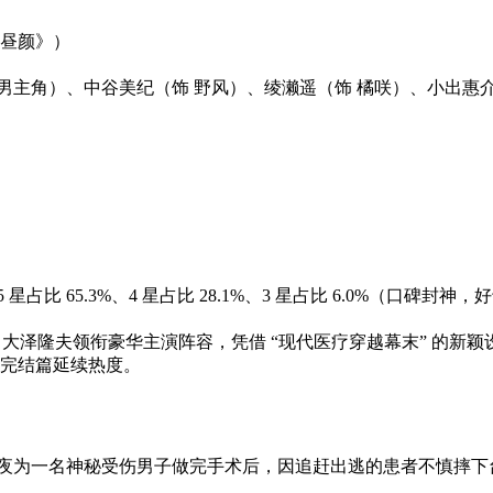
昼颜》）
最佳男主角）、中谷美纪（饰 野风）、绫濑遥（饰 橘咲）、小出
 星占比 65.3%、4 星占比 28.1%、3 星占比 6.0%（口碑
，大泽隆夫领衔豪华主演阵容，凭借 “现代医疗穿越幕末” 的新颖
出完结篇延续热度。
深夜为一名神秘受伤男子做完手术后，因追赶出逃的患者不慎摔下