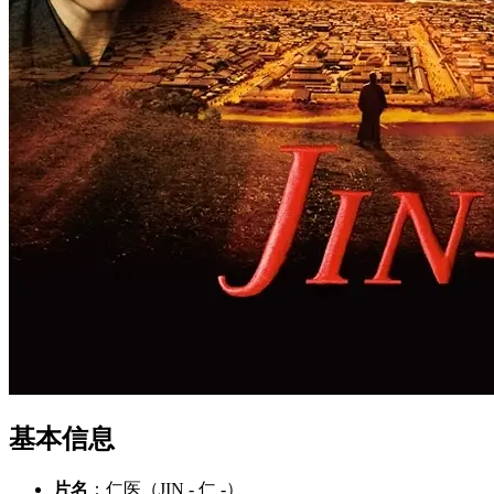
基本信息
片名
：仁医（JIN - 仁 -）