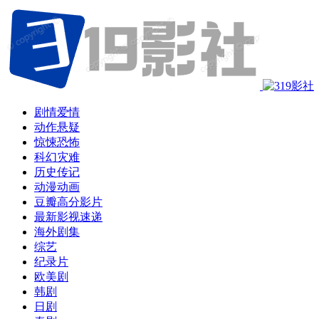
剧情爱情
动作悬疑
惊悚恐怖
科幻灾难
历史传记
动漫动画
豆瓣高分影片
最新影视速递
海外剧集
综艺
纪录片
欧美剧
韩剧
日剧