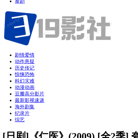
泰剧
剧情爱情
动作悬疑
历史传记
惊悚恐怖
科幻灾难
动漫动画
豆瓣高分影片
最新影视速递
海外剧集
纪录片
综艺
[日剧]《仁医》(2009) [全2