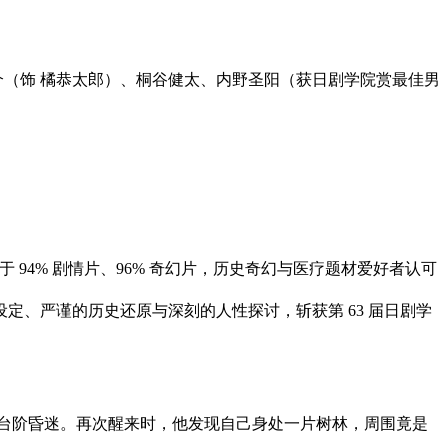
惠介（饰 橘恭太郎）、桐谷健太、内野圣阳（获日剧学院赏最佳男
封神，好于 94% 剧情片、96% 奇幻片，历史奇幻与医疗题材爱好者认可
设定、严谨的历史还原与深刻的人性探讨，斩获第 63 届日剧学
台阶昏迷。再次醒来时，他发现自己身处一片树林，周围竟是