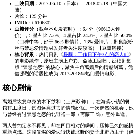
上映日期
：2017-06-10（日本）、2018-05-18（中国大
陆）
片长
：125 分钟
IMDb
：tt6106802
豆瓣评分
（截至本页发布时）：6.4分（96613人评
价），5 星占比 7.2%、4 星占比 24.3%、3 星占比 50.0%
（口碑中等，好于 66% 剧情片、73% 爱情片，剧集版粉
丝与禁忌爱情题材爱好者关注度较高）【豆瓣链接】
核心背景
：热门日剧《
昼颜：工作日下午3点的恋人们
》
的电影续作，原班主演上户彩、斋藤工回归，延续剧集
版 “禁忌之恋” 的核心，聚焦主角离婚后的情感纠葛，凭
借强烈的话题性成为 2017-2018年热门爱情电影。
核心剧情
离婚后恢复单身的木下纱和（上户彩 饰），在海滨小镇的餐
馆打工度日，试图远离过去的情感纷扰。一次偶然的机会，她
与曾经有过禁忌之恋的北野裕一郎（斋藤工 饰）意外重逢。
两人曾约定永不再见，却在四目相对的瞬间，压抑已久的感情
重新点燃。这段复燃的爱恋很快被北野的妻子北野乃里子（伊