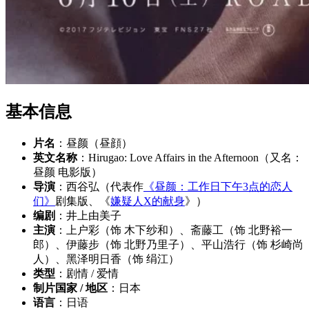
基本信息
片名
：昼颜（昼顔）
英文名称
：Hirugao: Love Affairs in the Afternoon（又名：
昼颜 电影版）
导演
：西谷弘（代表作
《昼颜：工作日下午3点的恋人
们》
剧集版、《
嫌疑人X的献身
》）
编剧
：井上由美子
主演
：上户彩（饰 木下纱和）、斋藤工（饰 北野裕一
郎）、伊藤步（饰 北野乃里子）、平山浩行（饰 杉崎尚
人）、黑泽明日香（饰 绢江）
类型
：剧情 / 爱情
制片国家 / 地区
：日本
语言
：日语