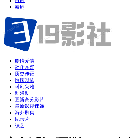
日剧
泰剧
剧情爱情
动作悬疑
历史传记
惊悚恐怖
科幻灾难
动漫动画
豆瓣高分影片
最新影视速递
海外剧集
纪录片
综艺