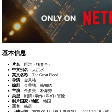
基本信息
片名
：巨洪（대홍수）
中文别名
：大洪水
英文名称
：The Great Flood
导演
：金秉祐
编剧
：金秉祐、韩知绣
主演
：金多美、朴海秀
类型
：剧情 / 动作 / 科幻 / 冒险
制片国家 / 地区
：韩国
语言
：韩语
上映日期
：2025-09-18（釜山电影节）、2025-12-19（韩