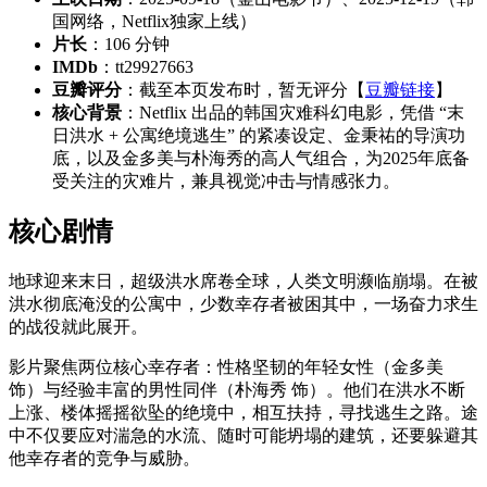
国网络，Netflix独家上线）
片长
：106 分钟
IMDb
：tt29927663
豆瓣评分
：截至本页发布时，暂无评分【
豆瓣链接
】
核心背景
：Netflix 出品的韩国灾难科幻电影，凭借 “末
日洪水 + 公寓绝境逃生” 的紧凑设定、金秉祐的导演功
底，以及金多美与朴海秀的高人气组合，为2025年底备
受关注的灾难片，兼具视觉冲击与情感张力。
核心剧情
地球迎来末日，超级洪水席卷全球，人类文明濒临崩塌。在被
洪水彻底淹没的公寓中，少数幸存者被困其中，一场奋力求生
的战役就此展开。
影片聚焦两位核心幸存者：性格坚韧的年轻女性（金多美
饰）与经验丰富的男性同伴（朴海秀 饰）。他们在洪水不断
上涨、楼体摇摇欲坠的绝境中，相互扶持，寻找逃生之路。途
中不仅要应对湍急的水流、随时可能坍塌的建筑，还要躲避其
他幸存者的竞争与威胁。