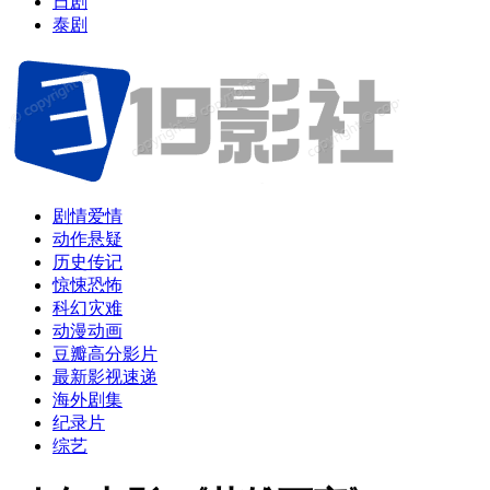
日剧
泰剧
剧情爱情
动作悬疑
历史传记
惊悚恐怖
科幻灾难
动漫动画
豆瓣高分影片
最新影视速递
海外剧集
纪录片
综艺