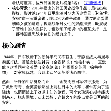
者认可度高，位列韩国历史片榜第7名）【
豆瓣链接
】
核心背景
：2015年播出的韩国历史战争作品，后推出电
影版。影片以1944年日军统治时期为历史背景，聚焦“慰
安妇”这一沉重议题，跳出宏大战争叙事，通过两名普通
朝鲜女孩的遭遇，揭露战争对女性的残酷摧残，既展现
了苦难中的人性挣扎，也歌颂了绝境中的相互扶持，是
一部韩国反思战争创伤的经典之作。
核心剧情
1944年，日军铁蹄下的朝鲜半岛民不聊生，宁静被战火与屈辱
彻底打破。普通女孩崔钟芬（金香起 饰）性格朴实，一直默
默喜欢着同村金英爱（金赛纶 饰）的哥哥金英周（徐荣柱
饰），对家境优越、容貌出众的金英爱满心向往。
然而，平静的生活戛然而止 —— 金英周被日军强行抓走，为
了救出哥哥，金英爱毅然登上前往日本的火车，崔钟芬为了追
随她，也悄悄踏上了这趟未知的旅程。两个女孩满心期待能找
到亲人、脱离困境，却未曾想，这趟火车的终点竟是日军的慰
安所。