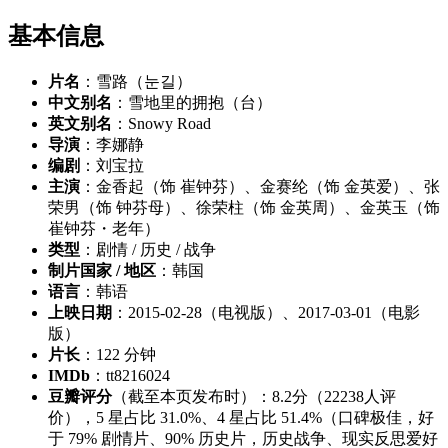
基本信息
片名
：雪路（눈길）
中文别名
：雪地里的拥抱（台）
英文别名
：Snowy Road
导演
：李娜静
编剧
：刘宝拉
主演
：金香起（饰 崔钟芬）、金赛纶（饰 金英爱）、张
荣男（饰 钟芬母）、徐荣柱（饰 金英周）、金英玉（饰
崔钟芬・老年）
类型
：剧情 / 历史 / 战争
制片国家 / 地区
：韩国
语言
：韩语
上映日期
：2015-02-28（电视版）、2017-03-01（电影
版）
片长
：122 分钟
IMDb
：tt8216024
豆瓣评分
（截至本页发布时）：8.2分（22238人评
价），5 星占比 31.0%、4 星占比 51.4%（口碑极佳，好
于 79% 剧情片、90% 历史片，历史战争、现实反思爱好