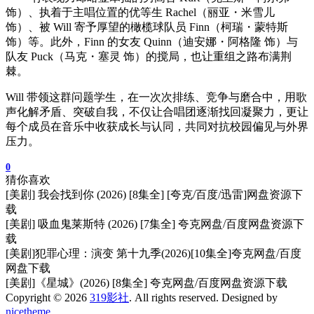
饰）、执着于主唱位置的优等生 Rachel（丽亚・米雪儿
饰）、被 Will 寄予厚望的橄榄球队员 Finn（柯瑞・蒙特斯
饰）等。此外，Finn 的女友 Quinn（迪安娜・阿格隆 饰）与
队友 Puck（马克・塞灵 饰）的搅局，也让重组之路布满荆
棘。
Will 带领这群问题学生，在一次次排练、竞争与磨合中，用歌
声化解矛盾、突破自我，不仅让合唱团逐渐找回凝聚力，更让
每个成员在音乐中收获成长与认同，共同对抗校园偏见与外界
压力。
0
猜你喜欢
[美剧] 我会找到你 (2026) [8集全] [夸克/百度/迅雷]网盘资源下
载
[美剧] 吸血鬼莱斯特 (2026) [7集全] 夸克网盘/百度网盘资源下
载
[美剧]犯罪心理：演变 第十九季(2026)[10集全]夸克网盘/百度
网盘下载
[美剧]《星城》(2026) [8集全] 夸克网盘/百度网盘资源下载
Copyright © 2026
319影社
. All rights reserved. Designed by
nicetheme
.