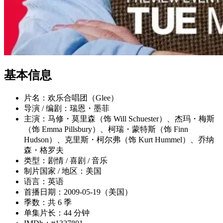
基本信息
片名：欢乐合唱团（Glee）
导演 / 编剧：瑞恩・墨菲
主演：马修・莫里森（饰 Will Schuester）、杰玛・梅斯
（饰 Emma Pillsbury）、柯瑞・蒙特斯（饰 Finn
Hudson）、克里斯・柯尔弗（饰 Kurt Hummel）、乔纳
森・格罗夫
类型：剧情 / 喜剧 / 音乐
制片国家 / 地区：美国
语言：英语
首播日期：2009-05-19（美国）
季数：共 6 季
单集片长：44 分钟