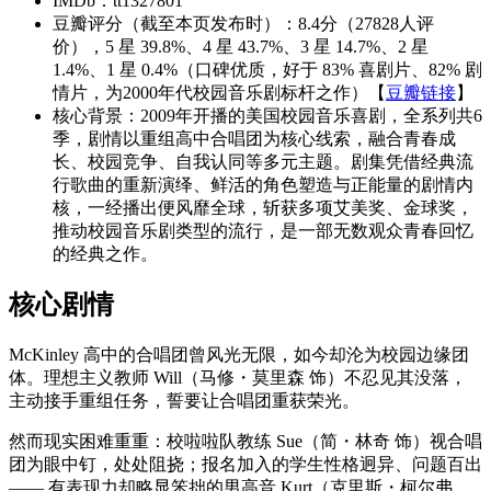
IMDb：tt1327801
豆瓣评分（截至本页发布时）：8.4分（27828人评
价），5 星 39.8%、4 星 43.7%、3 星 14.7%、2 星
1.4%、1 星 0.4%（口碑优质，好于 83% 喜剧片、82% 剧
情片，为2000年代校园音乐剧标杆之作）【
豆瓣链接
】
核心背景：2009年开播的美国校园音乐喜剧，全系列共6
季，剧情以重组高中合唱团为核心线索，融合青春成
长、校园竞争、自我认同等多元主题。剧集凭借经典流
行歌曲的重新演绎、鲜活的角色塑造与正能量的剧情内
核，一经播出便风靡全球，斩获多项艾美奖、金球奖，
推动校园音乐剧类型的流行，是一部无数观众青春回忆
的经典之作。
核心剧情
McKinley 高中的合唱团曾风光无限，如今却沦为校园边缘团
体。理想主义教师 Will（马修・莫里森 饰）不忍见其没落，
主动接手重组任务，誓要让合唱团重获荣光。
然而现实困难重重：校啦啦队教练 Sue（简・林奇 饰）视合唱
团为眼中钉，处处阻挠；报名加入的学生性格迥异、问题百出
—— 有表现力却略显笨拙的男高音 Kurt（克里斯・柯尔弗