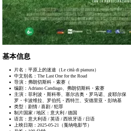
基本信息
片名：平原上的迷途（Le città di pianura）
中文别名：The Last One for the Road
导演：弗朗切斯科・索赛（
编剧：Adriano Candiago、弗朗切斯科・索赛
主演：菲利波・斯科蒂、塞尔吉奥・罗马诺、皮耶尔保
罗・卡波维拉、罗伯托・西特兰、安德里亚・彭纳基
类型：剧情 / 喜剧 / 犯罪
制片国家 / 地区：意大利 / 德国
语言：意大利语 / 英语 / 西班牙语 / 日语
上映日期：2025-05-21（戛纳电影节）