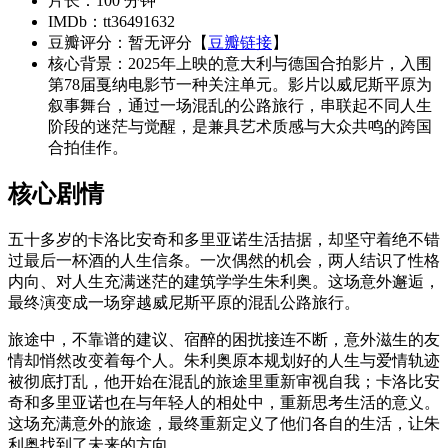
片长：100 分钟
IMDb：tt36491632
豆瓣评分：暂无评分【
豆瓣链接
】
核心背景：2025年上映的意大利与德国合拍影片，入围
第78届戛纳电影节一种关注单元。影片以威尼斯平原为
叙事舞台，通过一场混乱的公路旅行，串联起不同人生
阶段的迷茫与觉醒，是兼具艺术质感与大众共鸣的跨国
合拍佳作。
核心剧情
五十多岁的卡洛比安奇和多里亚诺生活拮据，却坚守着绝不错
过最后一杯酒的人生信条。一次偶然的机会，两人结识了性格
内向、对人生充满迷茫的建筑学学生朱利奥。这场意外邂逅，
最终演变成一场穿越威尼斯平原的混乱公路旅行。
旅途中，不靠谱的建议、宿醉的困扰接连不断，意外滋生的友
情却悄然改变着每个人。朱利奥原本规划好的人生与爱情轨迹
被彻底打乱，他开始在混乱的旅途里重新审视自我；卡洛比安
奇和多里亚诺也在与年轻人的相处中，重新思考生活的意义。
这场充满意外的旅途，最终重新定义了他们各自的生活，让朱
利奥找到了未来的方向。