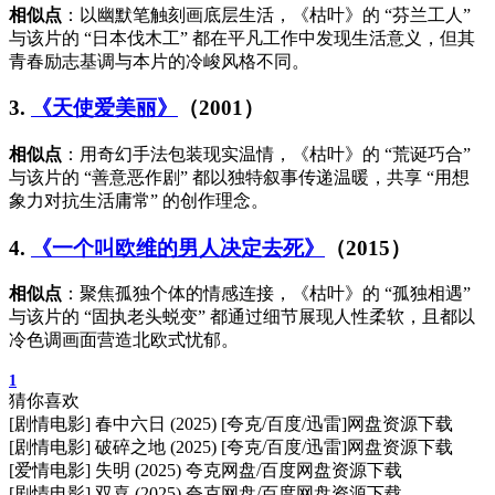
相似点
：以幽默笔触刻画底层生活，《枯叶》的 “芬兰工人”
与该片的 “日本伐木工” 都在平凡工作中发现生活意义，但其
青春励志基调与本片的冷峻风格不同。
3.
《天使爱美丽》
（2001）
相似点
：用奇幻手法包装现实温情，《枯叶》的 “荒诞巧合”
与该片的 “善意恶作剧” 都以独特叙事传递温暖，共享 “用想
象力对抗生活庸常” 的创作理念。
4.
《一个叫欧维的男人决定去死》
（2015）
相似点
：聚焦孤独个体的情感连接，《枯叶》的 “孤独相遇”
与该片的 “固执老头蜕变” 都通过细节展现人性柔软，且都以
冷色调画面营造北欧式忧郁。
1
猜你喜欢
[剧情电影] 春中六日 (2025) [夸克/百度/迅雷]网盘资源下载
[剧情电影] 破碎之地 (2025) [夸克/百度/迅雷]网盘资源下载
[爱情电影] 失明 (2025) 夸克网盘/百度网盘资源下载
[剧情电影] 双喜 (2025) 夸克网盘/百度网盘资源下载