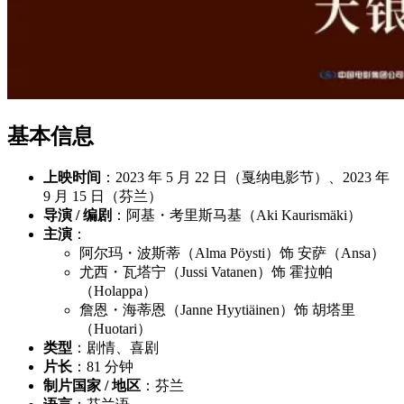
基本信息
上映时间
：2023 年 5 月 22 日（戛纳电影节）、2023 年
9 月 15 日（芬兰）
导演 / 编剧
：阿基・考里斯马基（Aki Kaurismäki）
主演
：
阿尔玛・波斯蒂（Alma Pöysti）饰 安萨（Ansa）
尤西・瓦塔宁（Jussi Vatanen）饰 霍拉帕
（Holappa）
詹恩・海蒂恩（Janne Hyytiäinen）饰 胡塔里
（Huotari）
类型
：剧情、喜剧
片长
：81 分钟
制片国家 / 地区
：芬兰