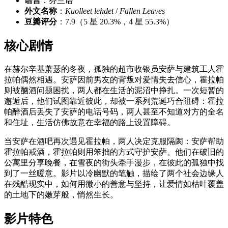
语言
：芬兰语
外文名称
：
Kuolleet lehdet
/
Fallen Leaves
豆瓣评分
：7.9（5 星 20.3%，4 星 55.3%）
核心剧情
在赫尔辛基萧瑟的冬夜，孤独的超市收银员安萨与建筑工人霍
拉帕偶然相遇。安萨因前男友的背叛对爱情失去信心，霍拉帕
则被酗酒问题困扰，两人都在生活的泥沼中挣扎。一次短暂的
邂逅后，他们试图靠近彼此，却被一系列荒诞巧合阻碍：霍拉
帕醉酒后丢失了安萨的电话号码，两人甚至不知道对方的全名
和住址，生活仿佛故意在幸福的路上设置障碍。
当安萨在酒吧再次遇见霍拉帕，两人决定克服隔阂：安萨帮助
霍拉帕戒酒，霍拉帕则用笨拙的方式守护安萨。他们在破旧的
公寓里分享晚餐，在雪夜的街头牵手漫步，在彼此的孤独中找
到了一丝暖意。影片以冷幽默的笔触，描绘了两个社会边缘人
在残酷现实中，如何用微小的善意与坚持，让爱情如枯叶覆盖
的土地下的嫩芽般，悄然生长。
影片特色