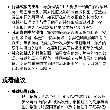
阿基式极简美学
：导演延续 “工人阶级三部曲” 的冷峻风
格，用固定镜头、高对比度光影和冷色调构图，营造出
芬兰冬日的疏离感。如安萨在超市收银台的长镜头中，
机械的扫码动作与背景的圣诞装饰形成荒诞对比，被
《卫报》称为 “用北欧极简主义书写的爱情诗”。
荒诞喜剧中的温情
：霍拉帕醉酒后误将金鱼当晚餐、安
萨用吸尘器 “驱赶” 回忆等桥段，以黑色幽默消解生活的
沉重。当霍拉帕戒酒后第一次为安萨煮咖啡时，颤抖的
双手与溢出的咖啡，在喜剧表象下传递出真挚的情感。
社会边缘人的群像刻画
：除男女主角外，片中的酒鬼邻
居、沉默的工友等配角，共同构成了芬兰底层社会的缩
影。安萨与霍拉帕在酒吧与流浪歌手的互动，以细节展
现边缘群体的互助精神。
观看建议
关键场景解析
：
枯叶意象
：片名 “枯叶” 多次以空镜出现，如片尾
安萨窗台上的枯叶被风吹走，象征过去的伤痛与新
生的希望，呼应阿基前作《列宁格勒牛仔征美记》