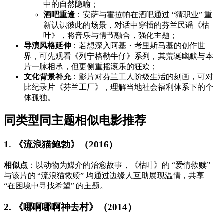
中的自然隐喻；
酒吧重逢
：安萨与霍拉帕在酒吧通过 “猜职业” 重
新认识彼此的场景，对话中穿插的芬兰民谣《枯
叶》，将音乐与情节融合，强化主题；
导演风格延伸
：若想深入阿基・考里斯马基的创作世
界，可先观看《列宁格勒牛仔》系列，其荒诞幽默与本
片一脉相承，但更侧重摇滚乐的狂欢；
文化背景补充
：影片对芬兰工人阶级生活的刻画，可对
比纪录片《芬兰工厂》，理解当地社会福利体系下的个
体孤独。
同类型同主题相似电影推荐
1. 《流浪猫鲍勃》（2016）
相似点
：以动物为媒介的治愈故事，《枯叶》的 “爱情救赎”
与该片的 “流浪猫救赎” 均通过边缘人互助展现温情，共享
“在困境中寻找希望” 的主题。
2. 《哪啊哪啊神去村》（2014）