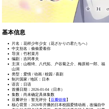
基本信息
片名：花样少年少女（花ざかりの君たちへ）
中文别名：偷偷爱着你
导演：竹村菜月
编剧：吉冈孝夫
主演：山根绮、八代拓、户谷菊之介、梅原裕一郎、福
山润
类型：爱情 / 动画 / 校园 / 喜剧
制片国家 / 地区：日本
语言：日语
首播日期：2026-01-04（日本）
集数：尚未确定具体集数
豆瓣评分：暂无评分【
豆瓣链接
】
核心背景：2026年开播的日本校园爱情动画，改编自中