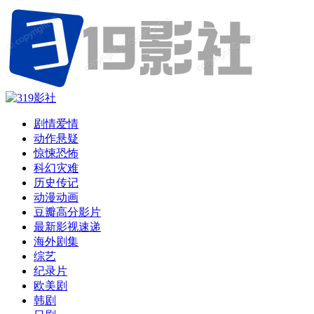
剧情爱情
动作悬疑
惊悚恐怖
科幻灾难
历史传记
动漫动画
豆瓣高分影片
最新影视速递
海外剧集
综艺
纪录片
欧美剧
韩剧