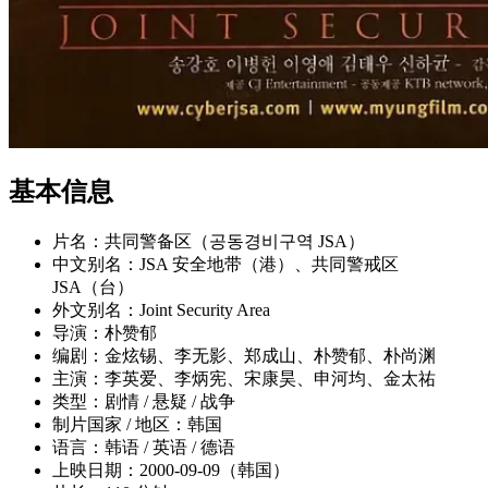
基本信息
片名：共同警备区（공동경비구역 JSA）
中文别名：JSA 安全地带（港）、共同警戒区
JSA（台）
外文别名：Joint Security Area
导演：朴赞郁
编剧：金炫锡、李无影、郑成山、朴赞郁、朴尚渊
主演：李英爱、李炳宪、宋康昊、申河均、金太祐
类型：剧情 / 悬疑 / 战争
制片国家 / 地区：韩国
语言：韩语 / 英语 / 德语
上映日期：2000-09-09（韩国）