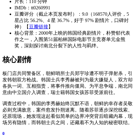
片长：110 分钟
IMDb：tt0260991
豆瓣评分（截止本页发布时）：9.0（168570人评价，5
星占比 56.2%、4 星 36.7%，好于 97% 剧情片，口碑封
神）【
豆瓣链接
】
核心背景：2000年上映的韩国经典剧情片，朴赞郁代表
作之一，入围第51届柏林国际电影节主竞赛单元金熊
奖，深刻探讨南北分裂下的人性与羁绊。
核心剧情
板门店共同警备区，朝鲜哨所士兵郑宇珍遭不明子弹射杀，引
发韩朝双方枪战。韩国士兵李秀赫被列为最大嫌疑人，双方却
各执一词、互相指责，将事件推向僵局。为平息争端，南北同
意由中立国介入调查，瑞士籍韩国女孩苏菲受派前往。
调查过程中，韩国的李秀赫始终沉默不语，朝鲜的幸存者吴敬
必则充满敌意，案件愈发扑朔迷离。随着苏菲逐步深挖线索、
还原现场，她发现这起看似简单的边界冲突背后暗藏内幕，现
场另有隐情，而韩朝士兵之间，还藏着不为人知的秘密联结。
0