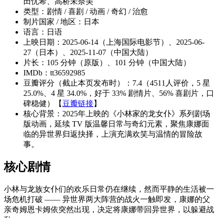
田忧希、高桥未奈美
类型：剧情 / 喜剧 / 动画 / 奇幻 / 治愈
制片国家 / 地区：日本
语言：日语
上映日期：2025-06-14（上海国际电影节）、2025-06-
27（日本）、2025-11-07（中国大陆）
片长：105 分钟（原版）、101 分钟（中国大陆）
IMDb：tt36592985
豆瓣评分（截止本页发布时）：7.4（4511人评价，5 星
25.0%、4 星 34.0%，好于 33% 剧情片、56% 喜剧片，口
碑稳健）【
豆瓣链接
】
核心背景：2025年上映的《小林家的龙女仆》系列剧场
版动画，延续 TV 版温馨日常与奇幻元素，聚焦康娜面
临的异世界归返抉择，上演充满欢笑与温情的冒险故
事。
核心剧情
小林与龙族女仆们的欢乐日常仍在继续，然而平静的生活被一
场危机打破 —— 异世界两大阵营的战火一触即发，康娜的父
亲奇姆恩卡姆依突然出现，决定将康娜带回异世界，以躲避战