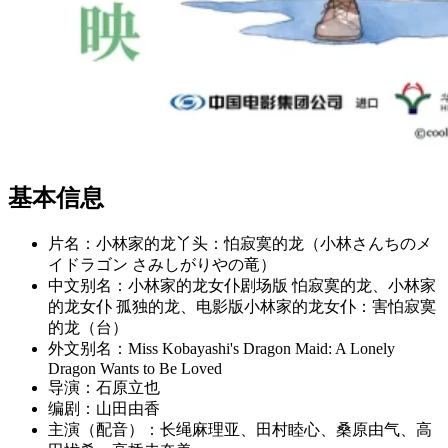
基本信息
片名：小林家的龙丫头：怕寂寞的龙（小林さんちのメ
イドラゴン さみしがりやの竜）
中文别名：小林家的龙女仆剧场版 怕寂寞的龙、小林家
的龙女仆 孤独的龙、电影版小林家的龙女仆：害怕寂寞
的龙（台）
外文别名：Miss Kobayashi's Dragon Maid: A Lonely
Dragon Wants to Be Loved
导演：石原立也
编剧：山田由香
主演（配音）：长绳麻理亚、田村睦心、桑原由气、高