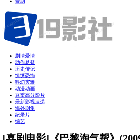
泰剧
剧情爱情
动作悬疑
历史传记
惊悚恐怖
科幻灾难
动漫动画
豆瓣高分影片
最新影视速递
海外剧集
纪录片
综艺
[喜剧电影]《巴黎淘气帮》(200