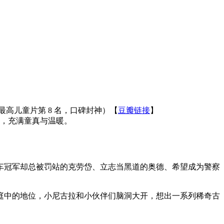
列评分最高儿童片第 8 名，口碑封神）【
豆瓣链接
】
活，充满童真与温暖。
车冠军却总被罚站的克劳岱、立志当黑道的奥德、希望成为警察
庭中的地位，小尼古拉和小伙伴们脑洞大开，想出一系列稀奇古