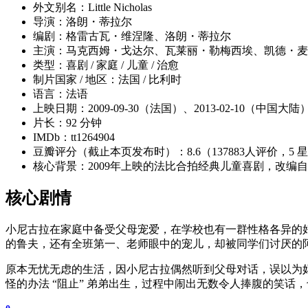
外文别名：Little Nicholas
导演：洛朗・蒂拉尔
编剧：格雷古瓦・维涅隆、洛朗・蒂拉尔
主演：马克西姆・戈达尔、瓦莱丽・勒梅西埃、凯德・麦拉
类型：喜剧 / 家庭 / 儿童 / 治愈
制片国家 / 地区：法国 / 比利时
语言：法语
上映日期：2009-09-30（法国）、2013-02-10（中国大陆
片长：92 分钟
IMDb：tt1264904
豆瓣评分（截止本页发布时）：8.6（137883人评价，5 星 
核心背景：2009年上映的法比合拍经典儿童喜剧，改
核心剧情
小尼古拉在家庭中备受父母宠爱，在学校也有一群性格各异的
的鲁夫，还有全班第一、老师眼中的宠儿，却被同学们讨厌的
原本无忧无虑的生活，因小尼古拉偶然听到父母对话，误以为
怪的办法 “阻止” 弟弟出生，过程中闹出无数令人捧腹的笑话