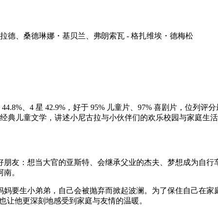
德、桑德琳娜・基贝兰、弗朗索瓦 - 格扎维埃・德梅松
）
44.8%、4 星 42.9%，好于 95% 儿童片、97% 喜剧片，位
编自经典儿童文学，讲述小尼古拉与小伙伴们的欢乐校园与家庭生
好朋友：想当大官的亚斯特、会继承父业的杰夫、梦想成为自行
阿南。
妈妈要生小弟弟，自己会被抛弃而掀起波澜。为了保住自己在家
，也让他更深刻地感受到家庭与友情的温暖。