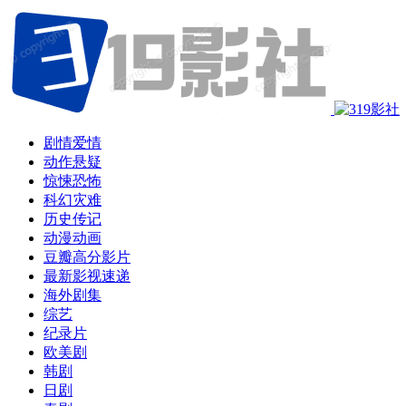
剧情爱情
动作悬疑
惊悚恐怖
科幻灾难
历史传记
动漫动画
豆瓣高分影片
最新影视速递
海外剧集
综艺
纪录片
欧美剧
韩剧
日剧