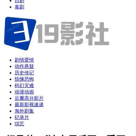
日剧
泰剧
剧情爱情
动作悬疑
历史传记
惊悚恐怖
科幻灾难
动漫动画
豆瓣高分影片
最新影视速递
海外剧集
纪录片
综艺