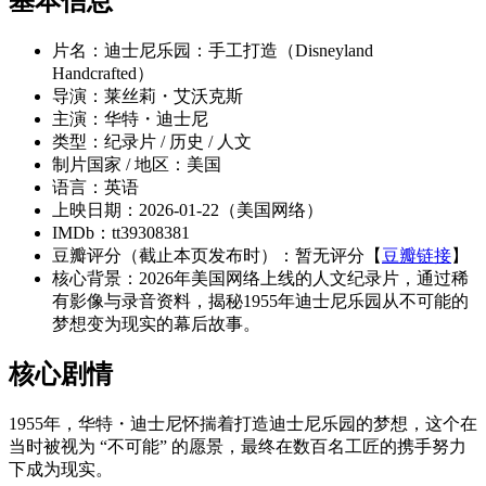
基本信息
片名：迪士尼乐园：手工打造（Disneyland
Handcrafted）
导演：莱丝莉・艾沃克斯
主演：华特・迪士尼
类型：纪录片 / 历史 / 人文
制片国家 / 地区：美国
语言：英语
上映日期：2026-01-22（美国网络）
IMDb：tt39308381
豆瓣评分（截止本页发布时）：暂无评分【
豆瓣链接
】
核心背景：2026年美国网络上线的人文纪录片，通过稀
有影像与录音资料，揭秘1955年迪士尼乐园从不可能的
梦想变为现实的幕后故事。
核心剧情
1955年，华特・迪士尼怀揣着打造迪士尼乐园的梦想，这个在
当时被视为 “不可能” 的愿景，最终在数百名工匠的携手努力
下成为现实。