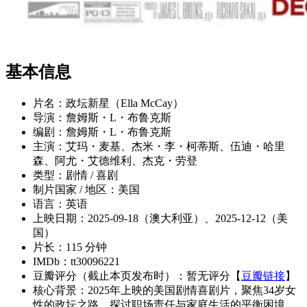
基本信息
片名：政坛新星（Ella McCay）
导演：詹姆斯・L・布鲁克斯
编剧：詹姆斯・L・布鲁克斯
主演：艾玛・麦基、杰米・李・柯蒂斯、伍迪・哈里
森、阿尤・艾德维利、杰克・劳登
类型：剧情 / 喜剧
制片国家 / 地区：美国
语言：英语
上映日期：2025-09-18（澳大利亚）、2025-12-12（美
国）
片长：115 分钟
IMDb：tt30096221
豆瓣评分（截止本页发布时）：暂无评分【
豆瓣链接
】
核心背景：2025年上映的美国剧情喜剧片，聚焦34岁女
性的政坛之路，探讨职场责任与家庭生活的平衡困境。