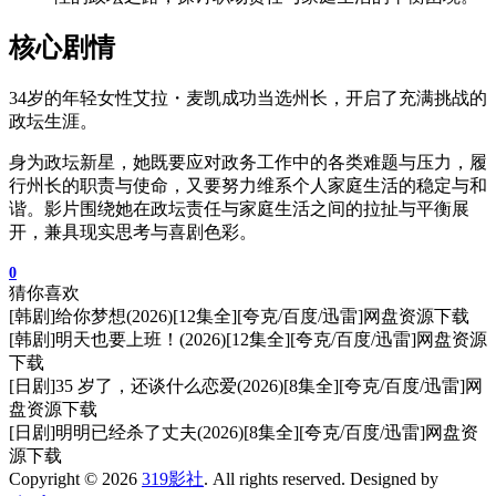
核心剧情
34岁的年轻女性艾拉・麦凯成功当选州长，开启了充满挑战的
政坛生涯。
身为政坛新星，她既要应对政务工作中的各类难题与压力，履
行州长的职责与使命，又要努力维系个人家庭生活的稳定与和
谐。影片围绕她在政坛责任与家庭生活之间的拉扯与平衡展
开，兼具现实思考与喜剧色彩。
0
猜你喜欢
[韩剧]给你梦想(2026)[12集全][夸克/百度/迅雷]网盘资源下载
[韩剧]明天也要上班！(2026)[12集全][夸克/百度/迅雷]网盘资源
下载
[日剧]35 岁了，还谈什么恋爱(2026)[8集全][夸克/百度/迅雷]网
盘资源下载
[日剧]明明已经杀了丈夫(2026)[8集全][夸克/百度/迅雷]网盘资
源下载
Copyright © 2026
319影社
. All rights reserved. Designed by