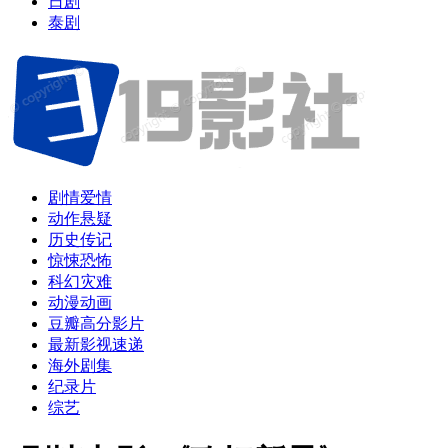
日剧
泰剧
剧情爱情
动作悬疑
历史传记
惊悚恐怖
科幻灾难
动漫动画
豆瓣高分影片
最新影视速递
海外剧集
纪录片
综艺