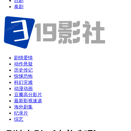
日剧
泰剧
剧情爱情
动作悬疑
历史传记
惊悚恐怖
科幻灾难
动漫动画
豆瓣高分影片
最新影视速递
海外剧集
纪录片
综艺