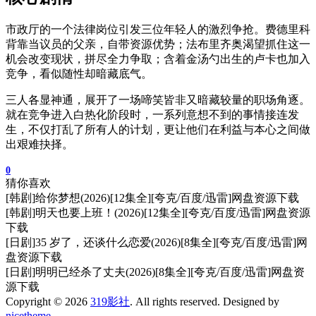
市政厅的一个法律岗位引发三位年轻人的激烈争抢。费德里科
背靠当议员的父亲，自带资源优势；法布里齐奥渴望抓住这一
机会改变现状，拼尽全力争取；含着金汤勺出生的卢卡也加入
竞争，看似随性却暗藏底气。
三人各显神通，展开了一场啼笑皆非又暗藏较量的职场角逐。
就在竞争进入白热化阶段时，一系列意想不到的事情接连发
生，不仅打乱了所有人的计划，更让他们在利益与本心之间做
出艰难抉择。
0
猜你喜欢
[韩剧]给你梦想(2026)[12集全][夸克/百度/迅雷]网盘资源下载
[韩剧]明天也要上班！(2026)[12集全][夸克/百度/迅雷]网盘资源
下载
[日剧]35 岁了，还谈什么恋爱(2026)[8集全][夸克/百度/迅雷]网
盘资源下载
[日剧]明明已经杀了丈夫(2026)[8集全][夸克/百度/迅雷]网盘资
源下载
Copyright © 2026
319影社
. All rights reserved. Designed by
nicetheme
.