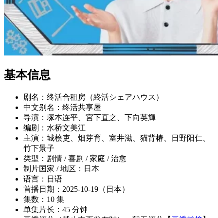
基本信息
剧名：终活合租房（終活シェアハウス）
中文别名：终活共享屋
导演：塚本连平、宮下直之、下向英輝
编剧：水桥文美江
主演：城桧吏、畑芽育、室井滋、猫背椿、日野阳仁、
竹下景子
类型：剧情 / 喜剧 / 家庭 / 治愈
制片国家 / 地区：日本
语言：日语
首播日期：2025-10-19（日本）
集数：10 集
单集片长：45 分钟