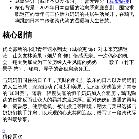
豆瓣评分（截止本页发布时）：暂无评分【
豆瓣链接
】
核心背景：2025年日本首播的治愈系家庭喜剧，围绕求
职迷茫的青年与三位活力奶奶的共居生活展开，在鸡飞
狗跳的日常中传递跨代沟的温暖与人生智慧。
核心剧情
优柔寡断的求职青年速水翔太（城桧吏 饰）对未来充满迷
茫，让女友林美果（畑芽育 饰）倍感无奈。一次偶然的机
会，翔太受雇成为三位历经人生风雨的奶奶 —— 歌子（竹下
景子 饰）、瑞惠、厚子的合租房杂务工。
与奶奶们同住的日子里，美味的料理、欢乐的日常以及奶奶们
的人生智慧，深深触动了翔太和美果，让他们仿佛迎来了青春
的“加时赛”。随后，轻度失智的恒子奶奶加入合租房，鸡飞狗
跳的日常反而让众人的羁绊愈发深厚。面对奶奶们遭遇的再就
业、黄昏恋、健康危机、被迫搬迁等困境，翔太与美果选择与
奶奶们携手并肩，以乐观的心态共同迎战，谱写了一段跨代际
的温暖故事。
0
猜你喜欢