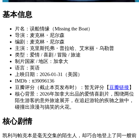
基本信息
片名：误船情缘（Missing the Boat）
导演：麦克林・尼尔森
编剧：麦克林・尼尔森
主演：克里斯托弗・普拉哈、艾米丽・乌勒普
类型：爱情 / 喜剧 / 冒险 / 旅途
制片国家 / 地区：加拿大
语言：英语
上映日期：2026-01-31（美国）
IMDb：tt39096136
豆瓣评分（截止本页发布时）：暂无评分【
豆瓣链接
】
核心背景：2026年加拿大出品的爱情喜剧片，围绕两位
陌生游客的意外旅途展开，在追赶游轮的疾驰之旅中，
碰撞出浪漫与搞笑的火花。
核心剧情
凯利与帕克本是毫无交集的陌生人，却巧合地登上了同一艘前