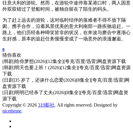
往意大利的游轮。然而，在游轮中途停靠某港口时，两人因意
外双双错过了登船时间，被独自留在了陌生的码头。
为了赶上远去的游轮，这对临时结伴的落难者不得不放下隔
阂、携手合作，沿着风景优美的意大利南部一路疾驰追赶。一
路上，他们历经各种啼笑皆非的状况，在奔波与磨合中逐渐心
生好感，原本的追赶任务慢慢变成了一场意外的浪漫邂逅。
0
猜你喜欢
[韩剧]给你梦想(2026)[12集全][夸克/百度/迅雷]网盘资源下载
[韩剧]明天也要上班！(2026)[12集全][夸克/百度/迅雷]网盘资源
下载
[日剧]35 岁了，还谈什么恋爱(2026)[8集全][夸克/百度/迅雷]网
盘资源下载
[日剧]明明已经杀了丈夫(2026)[8集全][夸克/百度/迅雷]网盘资
源下载
Copyright © 2026
319影社
. All rights reserved. Designed by
nicetheme
.