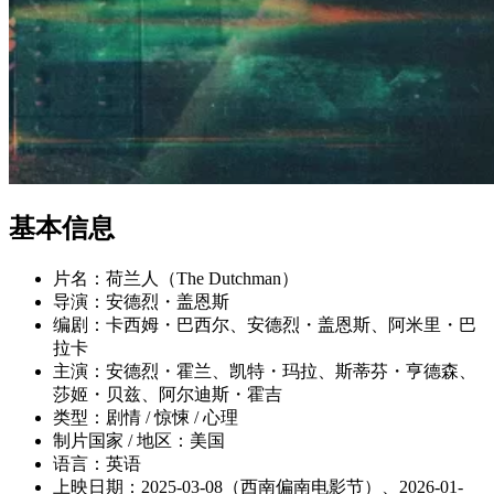
基本信息
片名：荷兰人（The Dutchman）
导演：安德烈・盖恩斯
编剧：卡西姆・巴西尔、安德烈・盖恩斯、阿米里・巴
拉卡
主演：安德烈・霍兰、凯特・玛拉、斯蒂芬・亨德森、
莎姬・贝兹、阿尔迪斯・霍吉
类型：剧情 / 惊悚 / 心理
制片国家 / 地区：美国
语言：英语
上映日期：2025-03-08（西南偏南电影节）、2026-01-