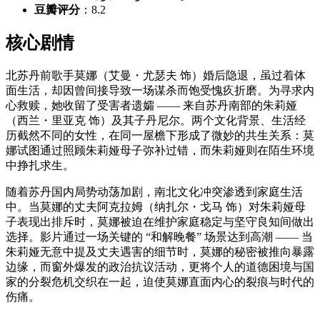
豆瓣评分
：8.2
核心剧情
北苏丹前歌手莫娜（艾曼・尤瑟夫 饰）婚后隐退，虽过着体
面生活，却因曾间接导致一场谋杀而饱受愧疚折磨。为寻求内
心救赎，她收留了受害者遗孀 —— 来自苏丹南部的朱莉娅
（西兰・里亚克 饰）及其子丹尼尔。两个文化背景、生活经
历截然不同的女性，在同一屋檐下形成了微妙的共生关系：莫
娜试图通过照顾朱莉娅母子弥补过错，而朱莉娅则在陌生环境
中挣扎求生。
随着苏丹国内局势动荡加剧，南北文化冲突渗透到家庭生活
中。当莫娜的丈夫阿克拉姆（纳扎尔・戈马 饰）对朱莉娅母
子表现出排斥时，莫娜被迫在维护家庭稳定与坚守良知间做出
选择。影片通过一场关键的 “和解晚餐” 场景达到高潮 —— 当
朱莉娅无意中提及丈夫遇害的细节时，莫娜的秘密被推向暴露
边缘，而窗外爆发的政治抗议活动，更将个人的道德困境与国
家的分裂危机交织在一起，迫使莫娜直面内心的裂痕与时代的
伤痛。