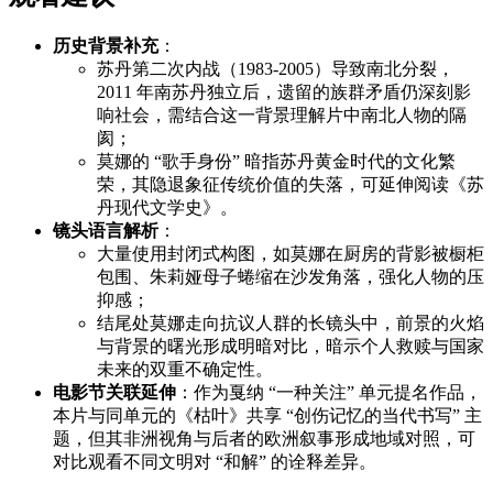
历史背景补充
：
苏丹第二次内战（1983-2005）导致南北分裂，
2011 年南苏丹独立后，遗留的族群矛盾仍深刻影
响社会，需结合这一背景理解片中南北人物的隔
阂；
莫娜的 “歌手身份” 暗指苏丹黄金时代的文化繁
荣，其隐退象征传统价值的失落，可延伸阅读《苏
丹现代文学史》。
镜头语言解析
：
大量使用封闭式构图，如莫娜在厨房的背影被橱柜
包围、朱莉娅母子蜷缩在沙发角落，强化人物的压
抑感；
结尾处莫娜走向抗议人群的长镜头中，前景的火焰
与背景的曙光形成明暗对比，暗示个人救赎与国家
未来的双重不确定性。
电影节关联延伸
：作为戛纳 “一种关注” 单元提名作品，
本片与同单元的《枯叶》共享 “创伤记忆的当代书写” 主
题，但其非洲视角与后者的欧洲叙事形成地域对照，可
对比观看不同文明对 “和解” 的诠释差异。