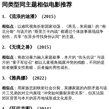
同类型同主题相似电影推荐
1. 《流浪的迪潘》（2015）
相似点
：以难民视角折射国家动荡，《再见，朱莉娅》的 “南
北分裂” 与该片的 “斯里兰卡内战” 都通过个体故事展现战争
创伤，共享 “在异乡寻找身份认同” 的主题。
2. 《无境之兽》（2015）
相似点
：将政治暴力融入家庭叙事，本片的 “街头抗议” 与该
片的 “童子军征召” 都以儿童视角揭露冲突的残酷，不同的是
前者侧重女性救赎，后者偏向男性成长。
3. 《雅典娜》（2022）
相似点
：用家族悲剧映射社会分裂，莫娜家庭的内部矛盾与该
片三兄弟的对立均展现 “冲突如何撕裂亲密关系”，但其法国
郊区背景与本片的苏丹地域形成文化差异。
4. 《廷巴克图》（2014）