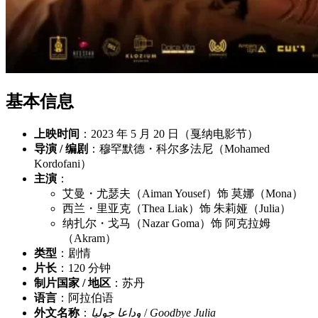
基本信息
上映时间
：2023 年 5 月 20 日（戛纳电影节）
导演 / 编剧
：穆罕默德・科尔多法尼（Mohamed
Kordofani）
主演
：
艾曼・尤瑟夫（Aiman Yousef）饰 莫娜（Mona）
西兰・里亚克（Thea Liak）饰 朱莉娅（Julia）
纳扎尔・戈马（Nazar Goma）饰 阿克拉姆
（Akram）
类型
：剧情
片长
：120 分钟
制片国家 / 地区
：苏丹
语言
：阿拉伯语
外文名称
：
وداعا جوليا
/
Goodbye Julia