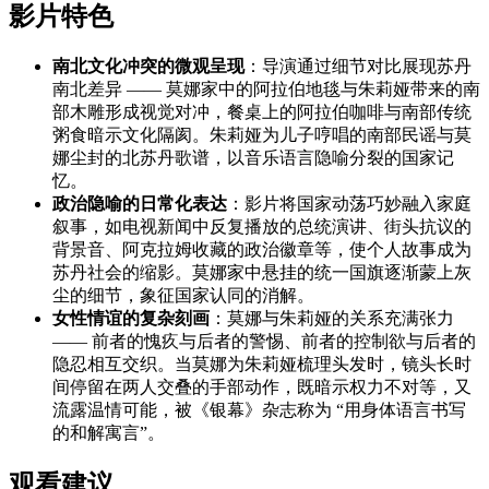
影片特色
南北文化冲突的微观呈现
：导演通过细节对比展现苏丹
南北差异 —— 莫娜家中的阿拉伯地毯与朱莉娅带来的南
部木雕形成视觉对冲，餐桌上的阿拉伯咖啡与南部传统
粥食暗示文化隔阂。朱莉娅为儿子哼唱的南部民谣与莫
娜尘封的北苏丹歌谱，以音乐语言隐喻分裂的国家记
忆。
政治隐喻的日常化表达
：影片将国家动荡巧妙融入家庭
叙事，如电视新闻中反复播放的总统演讲、街头抗议的
背景音、阿克拉姆收藏的政治徽章等，使个人故事成为
苏丹社会的缩影。莫娜家中悬挂的统一国旗逐渐蒙上灰
尘的细节，象征国家认同的消解。
女性情谊的复杂刻画
：莫娜与朱莉娅的关系充满张力
—— 前者的愧疚与后者的警惕、前者的控制欲与后者的
隐忍相互交织。当莫娜为朱莉娅梳理头发时，镜头长时
间停留在两人交叠的手部动作，既暗示权力不对等，又
流露温情可能，被《银幕》杂志称为 “用身体语言书写
的和解寓言”。
观看建议