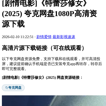
[剧情电影]《特蕾莎修女》
(2025) 夸克网盘1080P高清资
源下载
2026-02-10 11:22:51
·
剧情爱情
最新影视速递
高清片源下载链接（可在线观看）
以下夸克网盘资源免费，支持下载和在线观看，并可高清投
屏，建议提前确认手机端是否已安装夸克app再转存，转存后
即可完整观看。
[剧情电影]《特蕾莎修女》(2025) 网盘资源链接：
夸克网盘
📁