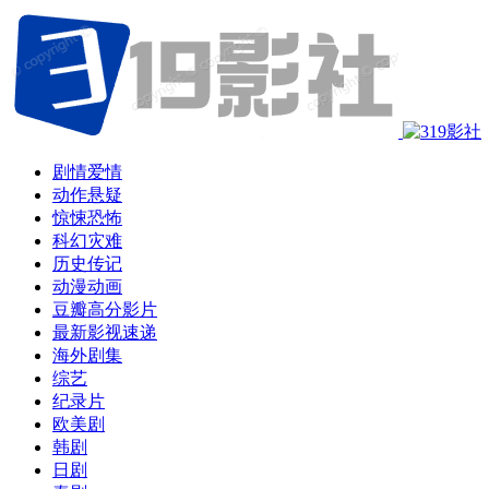
剧情爱情
动作悬疑
惊悚恐怖
科幻灾难
历史传记
动漫动画
豆瓣高分影片
最新影视速递
海外剧集
综艺
纪录片
欧美剧
韩剧
日剧