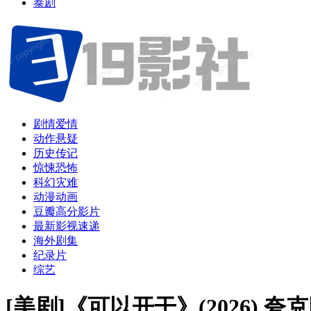
泰剧
剧情爱情
动作悬疑
历史传记
惊悚恐怖
科幻灾难
动漫动画
豆瓣高分影片
最新影视速递
海外剧集
纪录片
综艺
[美剧]《可以开干》(2026)