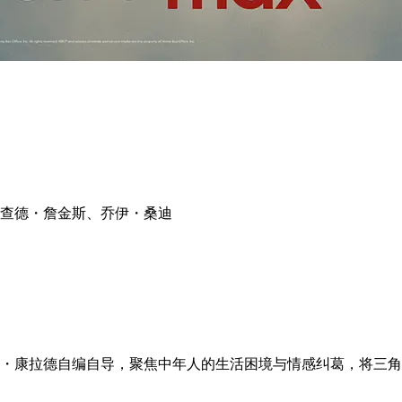
查德・詹金斯、乔伊・桑迪
蒂夫・康拉德自编自导，聚焦中年人的生活困境与情感纠葛，将三