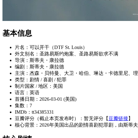
基本信息
片名：可以开干（DTF St. Louis）
外文别名：圣路易斯约炮案、圣路易斯欲求不满
导演：斯蒂夫・康拉德
编剧：斯蒂夫・康拉德
主演：杰森・贝特曼、大卫・哈伯、琳达・卡德里尼、理
类型：剧情 / 喜剧 / 犯罪
制片国家 / 地区：美国
语言：英语
首播日期：2026-03-01 (美国)
集数：7
IMDb：tt34385331
豆瓣评分（截止本页发布时）：暂无评分【
豆瓣链接
】
核心背景：2026年美国出品的剧情喜剧犯罪剧，由斯