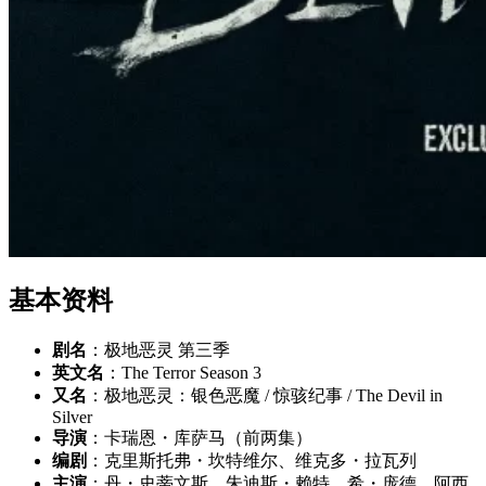
基本资料
剧名
：极地恶灵 第三季
英文名
：The Terror Season 3
又名
：极地恶灵：银色恶魔 / 惊骇纪事 / The Devil in
Silver
导演
：卡瑞恩・库萨马（前两集）
编剧
：克里斯托弗・坎特维尔、维克多・拉瓦列
主演
：丹・史蒂文斯、朱迪斯・赖特、希・庞德、阿西