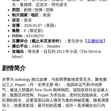
夫・曼德维、迈克尔・阿伦诺夫
类型
：剧情 / 惊悚 / 恐怖
制片国家 / 地区
：美国
语言
：英语
首播
：2026-05-07（美国）
集数
：6（限定剧）
IMDb
：tt31186255
豆瓣评分（截止本页发布时）
：暂无评分【
豆瓣链接
】
播出平台
：AMC+、Shudder
改编自
：维克多・拉瓦列 2013 年小说《The Devil in
Silver》
剧情简介
本季为 anthology 独立故事，与前两季极地背景无关。聚焦搬
运工人 Pepper（丹・史蒂文斯 饰），他因坏运气和冲动脾
气，被送入阴森的 New Hyde 精神病院。该院收容社会边缘人
群，氛围压抑恐怖。Pepper 为求自由，需对抗危险病友、心怀
叵测的医生，还要直面以病人痛苦为食的神秘恶魔。随着调查
深入，他逐渐发现：最可怕的恶魔，或许一直潜藏在自己内
心。