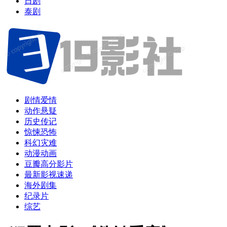
日剧
泰剧
剧情爱情
动作悬疑
历史传记
惊悚恐怖
科幻灾难
动漫动画
豆瓣高分影片
最新影视速递
海外剧集
纪录片
综艺