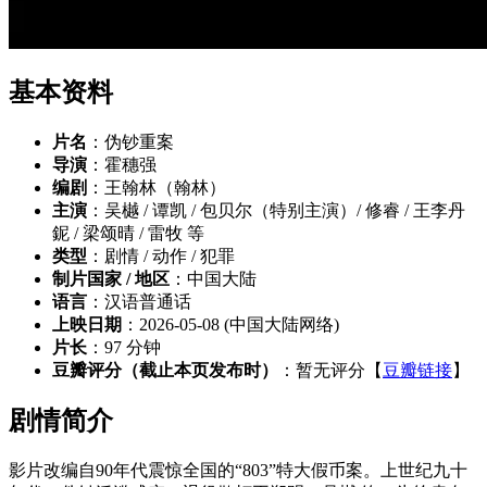
基本资料
片名
：伪钞重案
导演
：霍穗强
编剧
：王翰林（翰林）
主演
：吴樾 / 谭凯 / 包贝尔（特别主演）/ 修睿 / 王李丹
鈮 / 梁颂晴 / 雷牧 等
类型
：剧情 / 动作 / 犯罪
制片国家 / 地区
：中国大陆
语言
：汉语普通话
上映日期
：2026-05-08 (中国大陆网络)
片长
：97 分钟
豆瓣评分（截止本页发布时）
：暂无评分【
豆瓣链接
】
剧情简介
影片改编自90年代震惊全国的“803”特大假币案。上世纪九十