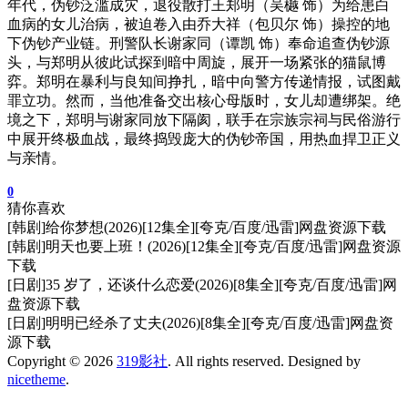
年代，伪钞泛滥成灾，退役散打王郑明（吴樾 饰）为给患白
血病的女儿治病，被迫卷入由乔大祥（包贝尔 饰）操控的地
下伪钞产业链。刑警队长谢家同（谭凯 饰）奉命追查伪钞源
头，与郑明从彼此试探到暗中周旋，展开一场紧张的猫鼠博
弈。郑明在暴利与良知间挣扎，暗中向警方传递情报，试图戴
罪立功。然而，当他准备交出核心母版时，女儿却遭绑架。绝
境之下，郑明与谢家同放下隔阂，联手在宗族宗祠与民俗游行
中展开终极血战，最终捣毁庞大的伪钞帝国，用热血捍卫正义
与亲情。
0
猜你喜欢
[韩剧]给你梦想(2026)[12集全][夸克/百度/迅雷]网盘资源下载
[韩剧]明天也要上班！(2026)[12集全][夸克/百度/迅雷]网盘资源
下载
[日剧]35 岁了，还谈什么恋爱(2026)[8集全][夸克/百度/迅雷]网
盘资源下载
[日剧]明明已经杀了丈夫(2026)[8集全][夸克/百度/迅雷]网盘资
源下载
Copyright © 2026
319影社
. All rights reserved. Designed by
nicetheme
.